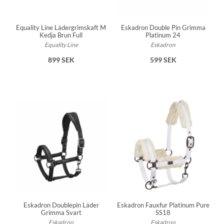
Equality Line Lädergrimskaft M
Eskadron Double Pin Grimma
Kedja Brun Full
Platinum 24
Equality Line
Eskadron
899 SEK
599 SEK
Eskadron Doublepin Läder
Eskadron Fauxfur Platinum Pure
Grimma Svart
SS18
Eskadron
Eskadron