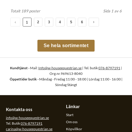
Totalt 189 poster
Sida 1 av 6
2
3
4
5
6
1
Se hela sortimentet
Kundtjänst -
Mail:
Info@w-houseequestrian.se
| Tel. butik
076-8797191
|
Org.nr.969613-8040
Öppettider butik -
Måndag - Fredag 11:00 - 18:00 | Lördag 11:00 - 16:00 |
Söndag Stängt
Länkar
Kontakta oss
Start
info@w-houseequestrian.se
Om oss
Tel. Butik
076-8797191
carina@w-houseequestrian.se
Köpvillkor