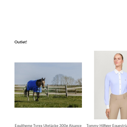
Outlet!
Equitheme Tyrex Utetäcke 300g Aisance
Tommy Hilfiger Equestri