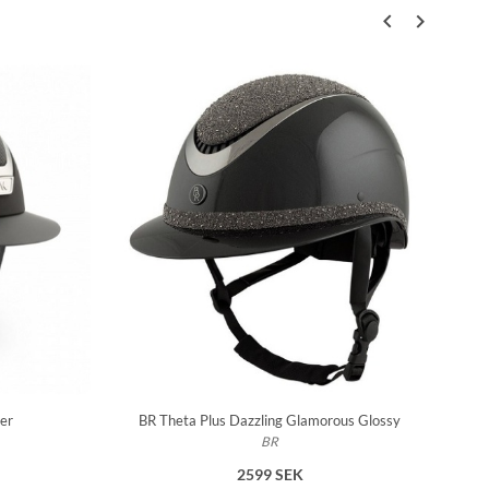
ver
BR Theta Plus Dazzling Glamorous Glossy
Kask 
BR
2599 SEK