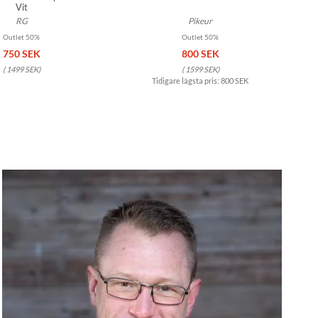
Vit
RG
Pikeur
Outlet 50%
Outlet 50%
750 SEK
800 SEK
(
1499 SEK
)
(
1599 SEK
)
Tidigare lägsta pris:
800 SEK