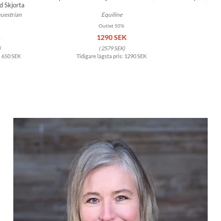
 Skjorta
uestrian
Equiline
Outlet 50%
K
1290 SEK
)
(
2579 SEK
)
:
650 SEK
Tidigare lägsta pris:
1290 SEK