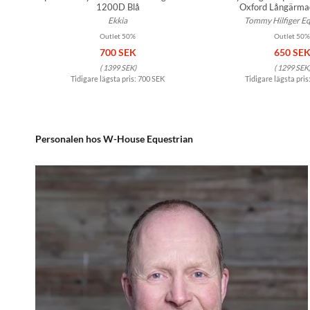
1200D Blå
Oxford Långärmad
Ekkia
Tommy Hilfiger Eq
Outlet 50%
Outlet 50%
700 SEK
650 SE
(
1399 SEK
)
(
1299 SEK
Tidigare lägsta pris:
700 SEK
Tidigare lägsta pris
Personalen hos W-House Equestrian