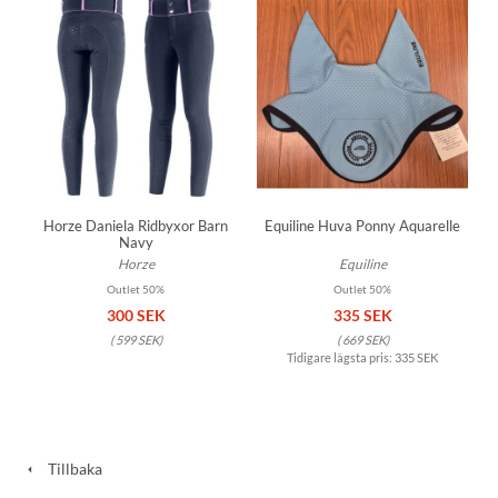
Horze Daniela Ridbyxor Barn
Equiline Huva Ponny Aquarelle
Navy
Horze
Equiline
Outlet 50%
Outlet 50%
300 SEK
335 SEK
(
599 SEK
)
(
669 SEK
)
Tidigare lägsta pris:
335 SEK
Tillbaka