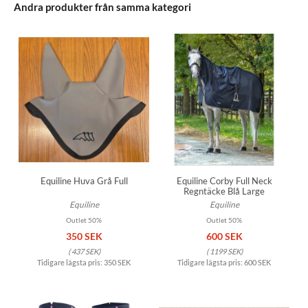
Andra produkter från samma kategori
Equiline Huva Grå Full
Equiline Corby Full Neck
Regntäcke Blå Large
Equiline
Equiline
Outlet 50%
Outlet 50%
350 SEK
600 SEK
(
437 SEK
)
(
1199 SEK
)
Tidigare lägsta pris:
350 SEK
Tidigare lägsta pris:
600 SEK