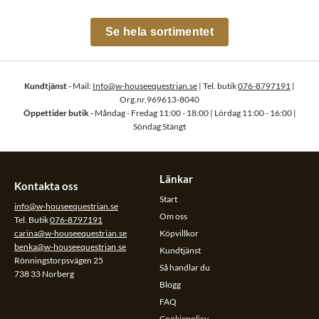
Se hela sortimentet
Kundtjänst -
Mail:
Info@w-houseequestrian.se
| Tel. butik
076-8797191
|
Org.nr.969613-8040
Öppettider butik -
Måndag - Fredag 11:00 - 18:00 | Lördag 11:00 - 16:00 |
Söndag Stängt
Länkar
Kontakta oss
Start
info@w-houseequestrian.se
Om oss
Tel. Butik
076-8797191
carina@w-houseequestrian.se
Köpvillkor
benka@w-houseequestrian.se
Kundtjänst
Rönningstorpsvägen 25
Så handlar du
738 33 Norberg
Blogg
FAQ
Cookiepolicy