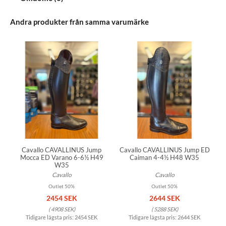
Andra produkter från samma varumärke
Cavallo CAVALLINUS Jump
Cavallo CAVALLINUS Jump ED
Mocca ED Varano 6-6½ H49
Caiman 4-4½ H48 W35
W35
Cavallo
Cavallo
Outlet 50%
Outlet 50%
2454 SEK
2644 SEK
(
4908 SEK
)
(
5288 SEK
)
Tidigare lägsta pris:
2454 SEK
Tidigare lägsta pris:
2644 SEK