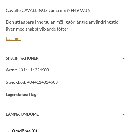
Cavallo CAVALLINUS Jump 6-6½ H49 W36
Den uttagbara innersulan möjliggör längre användningstid
även med snabbt växande fötter
Slät nappaläder
Läs mer
Läderfoder med elastisk derbysnörning
Lång dragkedja bak
Cross-Stretch-inlägg upp till hälkappan
SPECIFIKATIONER
Ribbad sula för bra grepp med Vibram-häl
Artnr:
4044114324603
Streckkod:
4044114324603
Lagerstatus:
I lager
LÄMNA OMDÖME
Omdöme (0)