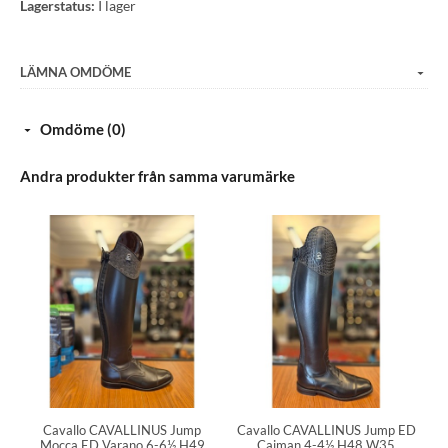
Lagerstatus:
I lager
LÄMNA OMDÖME
Omdöme (0)
Andra produkter från samma varumärke
Cavallo CAVALLINUS Jump
Cavallo CAVALLINUS Jump ED
Mocca ED Varano 6-6½ H49
Caiman 4-4½ H48 W35