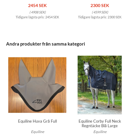
2454 SEK
2300 SEK
(
4908 SEK
)
(
4599 SEK
)
Tidigare lägsta pris:
2454 SEK
Tidigare lägsta pris:
2300 SEK
Andra produkter från samma kategori
Equiline Huva Grå Full
Equiline Corby Full Neck
Regntäcke Blå Large
Equiline
Equiline