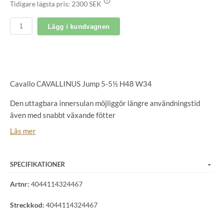
Tidigare lägsta pris:
2300 SEK
Lägg i kundvagnen
Cavallo CAVALLINUS Jump 5-5½ H48 W34
Den uttagbara innersulan möjliggör längre användningstid
även med snabbt växande fötter
Slät nappaläder
Läs mer
Läderfoder med elastisk derbysnörning
Lång dragkedja bak
Cross-Stretch-inlägg upp till hälkappan
SPECIFIKATIONER
Ribbad sula för bra grepp med Vibram-häl
Artnr:
4044114324467
Piskhållare
Streckkod:
4044114324467