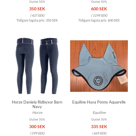
Outlet 50%
Outlet 50%
350 SEK
600 SEK
(
437 SEK
)
(
1199 SEK
)
Tidigare lägsta pris:
350 SEK
Tidigare lägsta pris:
600 SEK
Horze Daniela Ridbyxor Barn
Equiline Huva Ponny Aquarelle
Navy
Horze
Equiline
Outlet 50%
Outlet 50%
300 SEK
335 SEK
(
599 SEK
)
(
669 SEK
)