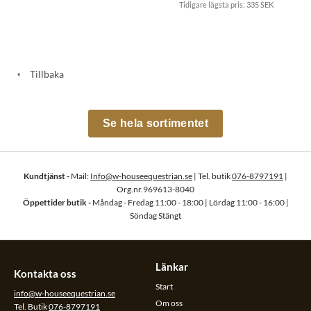
Tidigare lägsta pris:
335 SEK
Tillbaka
Se hela sortimentet
Kundtjänst -
Mail:
Info@w-houseequestrian.se
| Tel. butik
076-8797191
|
Org.nr.969613-8040
Öppettider butik -
Måndag - Fredag 11:00 - 18:00 | Lördag 11:00 - 16:00 |
Söndag Stängt
Länkar
Kontakta oss
Start
info@w-houseequestrian.se
Om oss
Tel. Butik
076-8797191