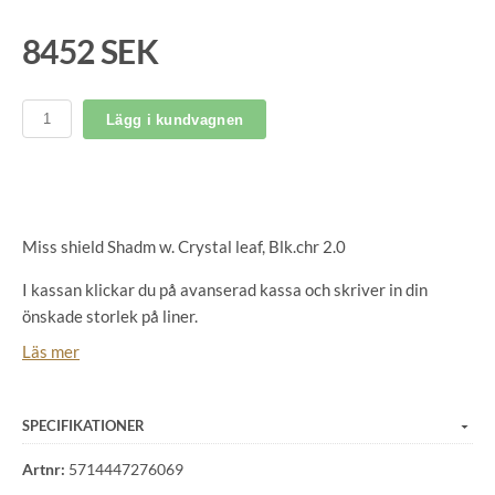
8452 SEK
Lägg i kundvagnen
Miss shield Shadm w. Crystal leaf, Blk.chr 2.0
I kassan klickar du på avanserad kassa och skriver in din
önskade storlek på liner.
Läs mer
Medium skal 55-58
Miss Shield Shadowmatt i svart med Crystal Leaf-topp och
SPECIFIKATIONER
frontband. Blason och trim i Black Chrome.
Artnr:
5714447276069
Vi presenterar 2.0-hjälmen