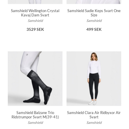
möter elegans.
Samshield Wellington Crystal
Samshield Sadie Keps Svart One
Kavaj Dam Svart
Size
Samshield
Samshield
3529 SEK
499 SEK
Samshield Balzane Trio
Samshield Clara Air Ridbyxor Air
Ridstrumpor Svart M(39-41)
Svart
Samshield
Samshield