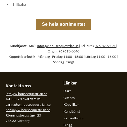
Tillbaka
Se hela sortimentet
Kundtjänst -
Mail:
Info@w-houseequestrian.se
| Tel. butik
076-8797191
|
Org.nr.969613-8040
Öppettider butik -
Måndag - Fredag 11:00 - 18:00 | Lördag 11:00 - 16:00 |
Söndag Stängt
Länkar
Kontakta oss
Start
info@w-houseequestrian.se
Om oss
Tel. Butik
076-8797191
carina@w-houseequestrian.se
Köpvillkor
benka@w-houseequestrian.se
Kundtjänst
Rönningstorpsvägen 25
Så handlar du
738 33 Norberg
Blogg