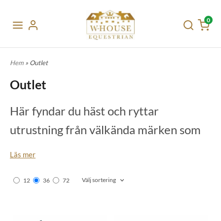
0
Hem
» Outlet
Outlet
Här fyndar du häst och ryttar
utrustning från välkända märken som
t.ex. Cavalleria toscana, Ariat,
Läs mer
Kingsland, Pikeur, Equiline, Br, Eqode,
Välj sortering
12
36
72
Charles Owen, Top reiter, Hv Polo och
Cavallo till
50-
7
0% rabatt.