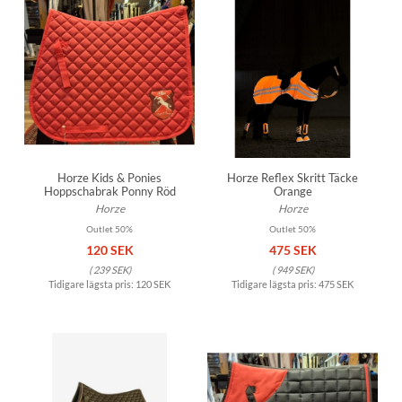
Horze Kids & Ponies
Horze Reflex Skritt Täcke
Hoppschabrak Ponny Röd
Orange
Horze
Horze
Outlet 50%
Outlet 50%
120 SEK
475 SEK
(
239 SEK
)
(
949 SEK
)
Tidigare lägsta pris:
120 SEK
Tidigare lägsta pris:
475 SEK