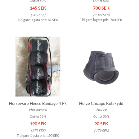
Outlet 50%
Outlet 50%
145 SEK
700 SEK
(
289 SEK
)
(
1399 SEK
)
Tidigare lägsta pris:
87 SEK
Tidigare lägsta pris:
700 SEK
Horseware Fleece Bandage 4 Pk
Horze Chicago Kotskydd
Horseware
Horze
Outlet 50%
Outlet 50%
190 SEK
90 SEK
(
379 SEK
)
(
179 SEK
)
Tidigare lägsta pris:
190 SEK