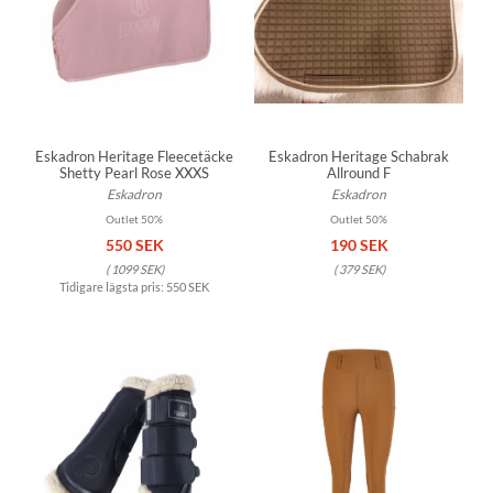
Eskadron Heritage Fleecetäcke
Eskadron Heritage Schabrak
Shetty Pearl Rose XXXS
Allround F
Eskadron
Eskadron
Outlet 50%
Outlet 50%
550 SEK
190 SEK
(
1099 SEK
)
(
379 SEK
)
Tidigare lägsta pris:
550 SEK