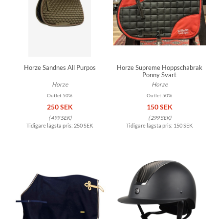
Horze Sandnes All Purpos
Horze Supreme Hoppschabrak
Ponny Svart
Horze
Horze
Outlet 50%
Outlet 50%
250 SEK
150 SEK
(
499 SEK
)
(
299 SEK
)
Tidigare lägsta pris:
250 SEK
Tidigare lägsta pris:
150 SEK