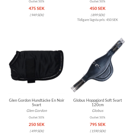
Outlet 50%
Outlet 50%
475 SEK
450 SEK
(
949 SEK
)
(
899 SEK
)
Tidigare lägsta pris:
450 SEK
Glen Gordon Hundtäcke En Noir
Globus Hoppgjord Soft Svart
Svart
120cm
Glen Gordon
Globus
Outlet 50%
Outlet 50%
250 SEK
795 SEK
(
499 SEK
)
(
1590 SEK
)