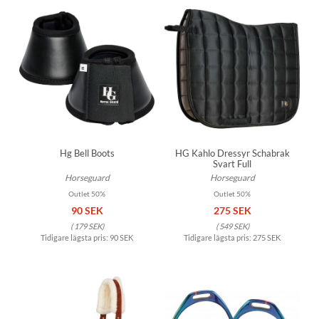
Hg Bell Boots
HG Kahlo Dressyr Schabrak
Svart Full
Horseguard
Horseguard
Outlet 50%
Outlet 50%
90 SEK
275 SEK
(
179 SEK
)
(
549 SEK
)
Tidigare lägsta pris:
90 SEK
Tidigare lägsta pris:
275 SEK