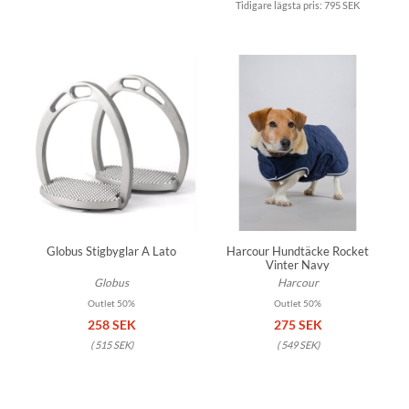
Tidigare lägsta pris:
795 SEK
Globus Stigbyglar A Lato
Harcour Hundtäcke Rocket
Vinter Navy
Globus
Harcour
Outlet 50%
Outlet 50%
258 SEK
275 SEK
(
515 SEK
)
(
549 SEK
)