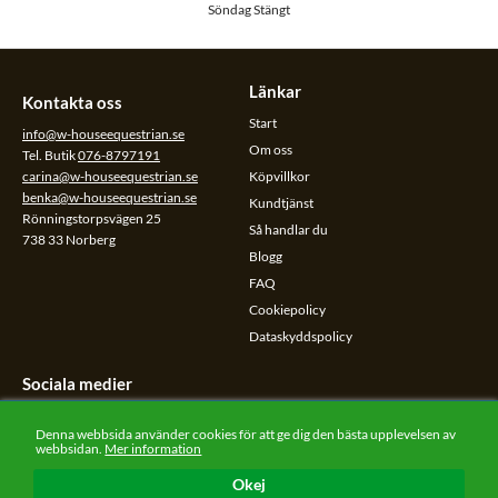
Söndag Stängt
Länkar
Kontakta oss
Start
info@w-houseequestrian.se
Om oss
Tel. Butik
076-8797191
carina@w-houseequestrian.se
Köpvillkor
benka@w-houseequestrian.se
Kundtjänst
Rönningstorpsvägen 25
Så handlar du
738 33 Norberg
Blogg
FAQ
Cookiepolicy
Dataskyddspolicy
Sociala medier
Följ oss på sociala medier.
Denna webbsida använder cookies för att ge dig den bästa upplevelsen av
webbsidan.
Mer information
Okej