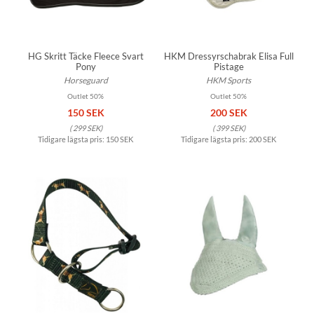
HG Skritt Täcke Fleece Svart
HKM Dressyrschabrak Elisa Full
Pony
Pistage
Horseguard
HKM Sports
Outlet 50%
Outlet 50%
150 SEK
200 SEK
(
299 SEK
)
(
399 SEK
)
Tidigare lägsta pris:
150 SEK
Tidigare lägsta pris:
200 SEK