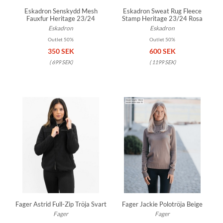
Eskadron Senskydd Mesh
Eskadron Sweat Rug Fleece
Fauxfur Heritage 23/24
Stamp Heritage 23/24 Rosa
Eskadron
Eskadron
Outlet 50%
Outlet 50%
350 SEK
600 SEK
(
699 SEK
)
(
1199 SEK
)
Fager Astrid Full-Zip Tröja Svart
Fager Jackie Polotröja Beige
Fager
Fager