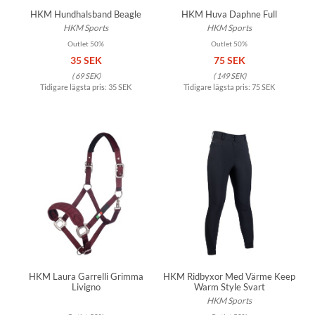
HKM Hundhalsband Beagle
HKM Huva Daphne Full
HKM Sports
HKM Sports
Outlet 50%
Outlet 50%
35 SEK
75 SEK
(
69 SEK
)
(
149 SEK
)
Tidigare lägsta pris:
35 SEK
Tidigare lägsta pris:
75 SEK
HKM Laura Garrelli Grimma
HKM Ridbyxor Med Värme Keep
Livigno
Warm Style Svart
HKM Sports