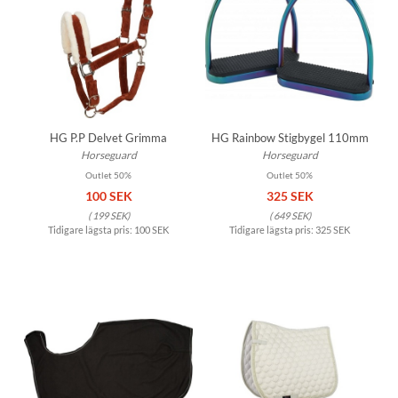
HG P.P Delvet Grimma
HG Rainbow Stigbygel 110mm
Horseguard
Horseguard
Outlet 50%
Outlet 50%
100 SEK
325 SEK
(
199 SEK
)
(
649 SEK
)
Tidigare lägsta pris:
100 SEK
Tidigare lägsta pris:
325 SEK