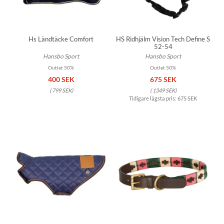
Hs Ländtäcke Comfort
HS Ridhjälm Vision Tech Define S
52-54
Hansbo Sport
Hansbo Sport
Outlet 50%
Outlet 50%
400 SEK
675 SEK
(
799 SEK
)
(
1349 SEK
)
Tidigare lägsta pris:
675 SEK