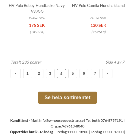
HV Polo Bobby Hundtäcke Navy
HV Polo Camila Hundhalsband
HV Polo
Outlet 50%
Outlet 50%
175 SEK
130 SEK
(
349 SEK
)
(
259 SEK
)
Totalt 233 poster
Sida 4 av 7
1
2
3
5
6
7
4
Se hela sortimentet
Kundtjänst -
Mail:
Info@w-houseequestrian.se
| Tel. butik
076-8797191
|
Org.nr.969613-8040
Öppettider butik -
Måndag - Fredag 11:00 - 18:00 | Lördag 11:00 - 16:00 |