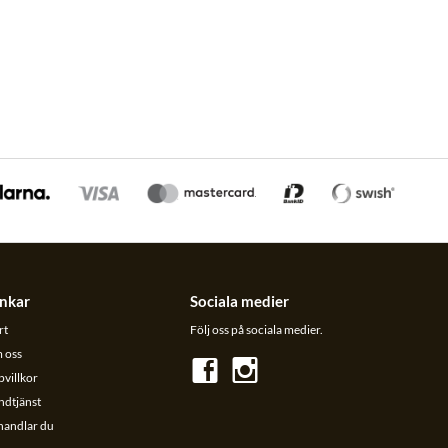
nkar
Sociala medier
rt
Följ oss på sociala medier.
 oss
villkor
ndtjänst
handlar du