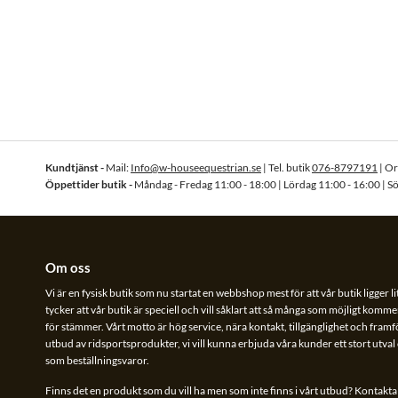
Kundtjänst -
Mail:
Info@w-houseequestrian.se
| Tel. butik
076-8797191
| O
Öppettider butik -
Måndag - Fredag 11:00 - 18:00 | Lördag 11:00 - 16:00 | S
Om oss
Vi är en fysisk butik som nu startat en webbshop mest för att vår butik ligger li
tycker att vår butik är speciell och vill såklart att så många som möjligt kommer
för stämmer. Vårt motto är hög service, nära kontakt, tillgänglighet och framför 
utbud av ridsportsprodukter, vi vill kunna erbjuda våra kunder ett stort utva
som beställningsvaror.
Finns det en produkt som du vill ha men som inte finns i vårt utbud? Kontakta o