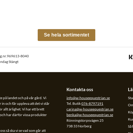
Se hela sortimentet
rg.nr.969613-8040
öndag Stängt
Kontakta oss
Lä
te på landet och på vår gård. Vi
info@w-houseequestrian.se
Sta
 in och får uppleva att det vi står
Tel. Butik
076-8797191
Om
allt ärlighet. Vi har ett brett
carina@w-houseequestrian.se
Köp
l och har därför vissa produkter
benka@w-houseequestrian.se
Ku
Rönningstorpsvägen 25
738 33 Norberg
Så 
ss så ska vi se vad som går att