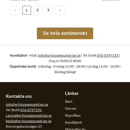
2
3
1
Se hela sortimentet
Kundtjänst -
Mail:
Info@w-houseequestrian.se
| Tel. butik
076-8797191
|
Org.nr.969613-8040
Öppettider butik -
Måndag - Fredag 11:00 - 18:00 | Lördag 11:00 - 16:00 |
Söndag Stängt
Länkar
Kontakta oss
Start
info@w-houseequestrian.se
Om oss
Tel. Butik
076-8797191
carina@w-houseequestrian.se
Köpvillkor
benka@w-houseequestrian.se
Kundtjänst
Rönningstorpsvägen 25
Så handlar du