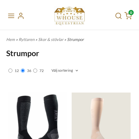
0
Hem
»
Ryttaren
»
Skor & stövlar
» Strumpor
Strumpor
Välj sortering
12
36
72