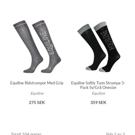
Equiline Ridstrumpor Med Grip
Equiline Softly Tunn Strumpa 3-
Pack Sv/Grå Onesize
Equiline
Equiline
275 SEK
359 SEK
Totalt 104 poster
Sida 1 av 3