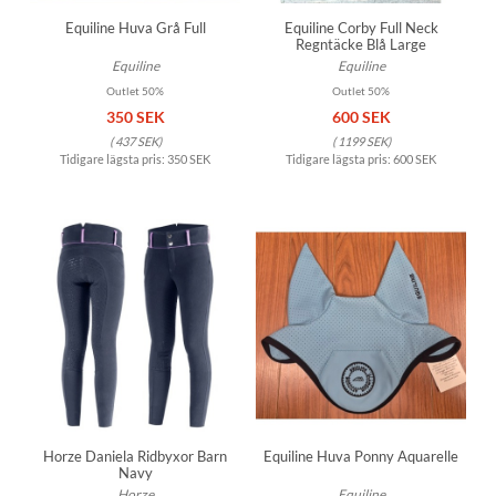
Equiline Huva Grå Full
Equiline Corby Full Neck
Regntäcke Blå Large
Equiline
Equiline
Outlet 50%
Outlet 50%
350 SEK
600 SEK
(
437 SEK
)
(
1199 SEK
)
Tidigare lägsta pris:
350 SEK
Tidigare lägsta pris:
600 SEK
Horze Daniela Ridbyxor Barn
Equiline Huva Ponny Aquarelle
Navy
Horze
Equiline