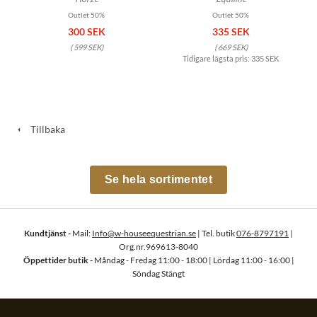
Outlet 50%
Outlet 50%
300 SEK
335 SEK
(
599 SEK
)
(
669 SEK
)
Tidigare lägsta pris:
335 SEK
Tillbaka
Se hela sortimentet
Kundtjänst -
Mail:
Info@w-houseequestrian.se
| Tel. butik
076-8797191
|
Org.nr.969613-8040
Öppettider butik -
Måndag - Fredag 11:00 - 18:00 | Lördag 11:00 - 16:00 |
Söndag Stängt