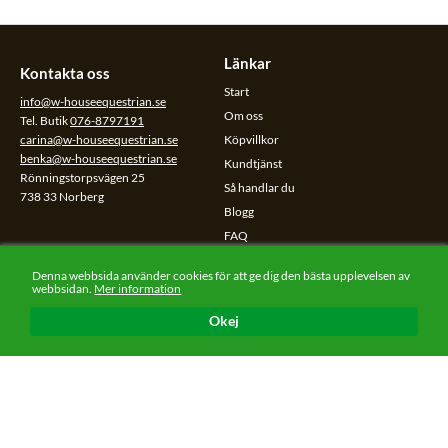
Länkar
Kontakta oss
Start
info@w-houseequestrian.se
Om oss
Tel. Butik
076-8797191
carina@w-houseequestrian.se
Köpvillkor
benka@w-houseequestrian.se
Kundtjänst
Rönningstorpsvägen 25
Så handlar du
738 33 Norberg
Blogg
FAQ
Cookiepolicy
Denna webbsida använder cookies för att ge dig den bästa upplevelsen av
Dataskyddspolicy
webbsidan.
Mer information
Okej
Sociala medier
Följ oss på sociala medier.