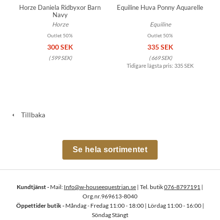
Horze Daniela Ridbyxor Barn
Equiline Huva Ponny Aquarelle
Navy
Horze
Equiline
Outlet 50%
Outlet 50%
300 SEK
335 SEK
(
599 SEK
)
(
669 SEK
)
Tidigare lägsta pris:
335 SEK
Tillbaka
Se hela sortimentet
Kundtjänst -
Mail:
Info@w-houseequestrian.se
| Tel. butik
076-8797191
|
Org.nr.969613-8040
Öppettider butik -
Måndag - Fredag 11:00 - 18:00 | Lördag 11:00 - 16:00 |
Söndag Stängt