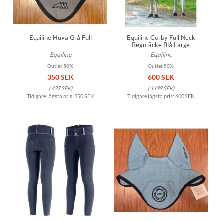
Equiline Huva Grå Full
Equiline Corby Full Neck
Regntäcke Blå Large
Equiline
Equiline
Outlet 50%
Outlet 50%
350 SEK
600 SEK
(
437 SEK
)
(
1199 SEK
)
Tidigare lägsta pris:
350 SEK
Tidigare lägsta pris:
600 SEK