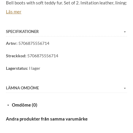
Bell boots with soft teddy fur. Set of 2. Imitation leather, lining:
teddy fleece.
Läs mer
SPECIFIKATIONER
Artnr:
5706875556714
Streckkod:
5706875556714
Lagerstatus:
I lager
LÄMNA OMDÖME
Omdöme (0)
Andra produkter från samma varumärke