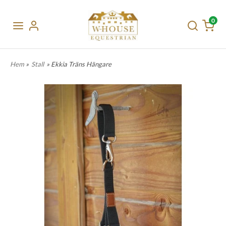
0
Hem
»
Stall
» Ekkia Träns Hängare