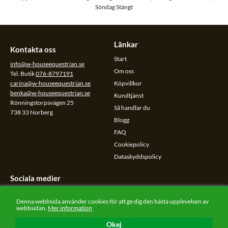
Söndag Stängt
Länkar
Kontakta oss
Start
info@w-houseequestrian.se
Om oss
Tel. Butik
076-8797191
carina@w-houseequestrian.se
Köpvillkor
benka@w-houseequestrian.se
Kundtjänst
Rönningstorpsvägen 25
Så handlar du
738 33 Norberg
Blogg
FAQ
Cookiepolicy
Dataskyddspolicy
Sociala medier
Följ oss på sociala medier.
Denna webbsida använder cookies för att ge dig den bästa upplevelsen av
webbsidan.
Mer information
Okej