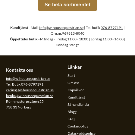
Se hela sortimentet
Kundtjänst -
Mail:
Info@w-houseequestrian.se
| Tel. butik
076-8797191
|
Org.nr.969613-8040
Öppettider butik -
Måndag - Fredag 11:00 - 18:00 | Lördag 11:00 - 16:00 |
Söndag Stängt
Länkar
Kontakta oss
Start
info@w-houseequestrian.se
Om oss
Tel. Butik
076-8797191
carina@w-houseequestrian.se
Köpvillkor
benka@w-houseequestrian.se
Kundtjänst
Rönningstorpsvägen 25
Så handlar du
738 33 Norberg
Blogg
FAQ
Cookiepolicy
Dataskyddspolicy