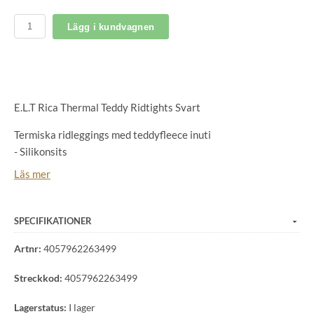
Lägg i kundvagnen
E.L.T Rica Thermal Teddy Ridtights Svart
Termiska ridleggings med teddyfleece inuti
- Silikonsits
- Andningsbar
Läs mer
- Bielastisk
- Vattenavvisande
- Värmande teddyfleecefoder
SPECIFIKATIONER
- Mobiltelefonficka på vänster sida med glänsande E·L·T-text
Artnr:
4057962263499
- Glansig E·L·T Equestrian-text på bakre midjebandet
Utsida: 92 % polyamid, 8 % elastan, insida: 95 % polyester, 5
Streckkod:
4057962263499
% elastan
Lagerstatus:
I lager
Mobiltelefonficka