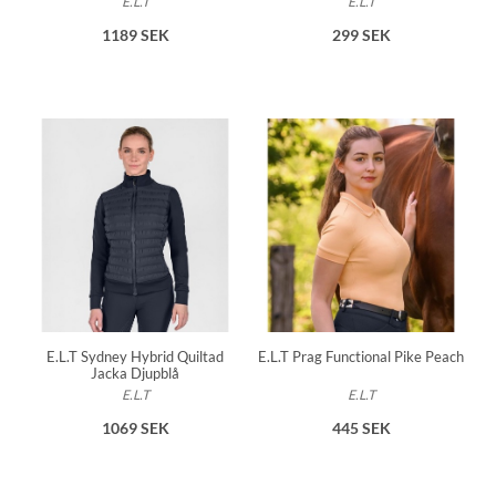
E.L.T
E.L.T
1189 SEK
299 SEK
E.L.T Sydney Hybrid Quiltad
E.L.T Prag Functional Pike Peach
Jacka Djupblå
E.L.T
E.L.T
1069 SEK
445 SEK