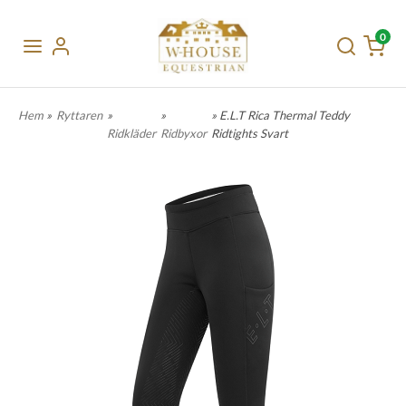
0
Hem
»
Ryttaren
»
»
» E.L.T Rica Thermal Teddy
Ridkläder
Ridbyxor
Ridtights Svart