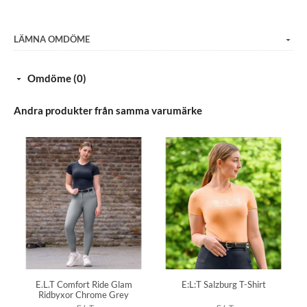
Elastiskt material
Andningsbar
LÄMNA OMDÖME
Termo
Silikongreppsteknik
Omdöme (0)
Vattentålig
Andra produkter från samma varumärke
E.L.T Comfort Ride Glam
E:L:T Salzburg T-Shirt
Ridbyxor Chrome Grey