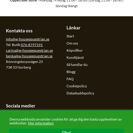
Öppettider butik -
Måndag - Fredag 11:00 - 18:00 | Lördag 11:00 - 16:00 |
Söndag Stängt
Länkar
Kontakta oss
Start
info@w-houseequestrian.se
Om oss
Tel. Butik
076-8797191
carina@w-houseequestrian.se
Köpvillkor
benka@w-houseequestrian.se
Kundtjänst
Rönningstorpsvägen 25
Så handlar du
738 33 Norberg
Blogg
FAQ
Cookiepolicy
Dataskyddspolicy
Sociala medier
Följ oss på sociala medier.
Denna webbsida använder cookies för att ge dig den bästa upplevelsen av
webbsidan.
Mer information
Okej