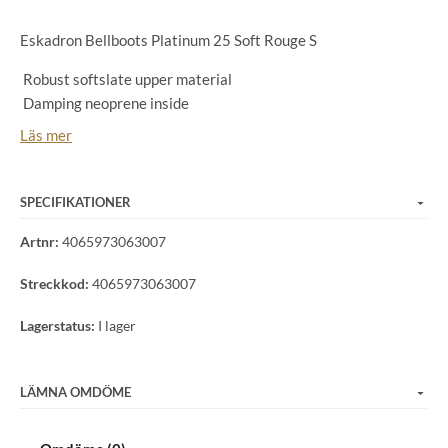
Eskadron Bellboots Platinum 25 Soft Rouge S
Robust softslate upper material
Damping neoprene inside
Soft faux fur binding
Läs mer
Softslate velcro with Platinum emblem
Platinum emblem embossing
Easy-care and washabl
SPECIFIKATIONER
Artnr:
4065973063007
Streckkod:
4065973063007
Lagerstatus:
I lager
LÄMNA OMDÖME