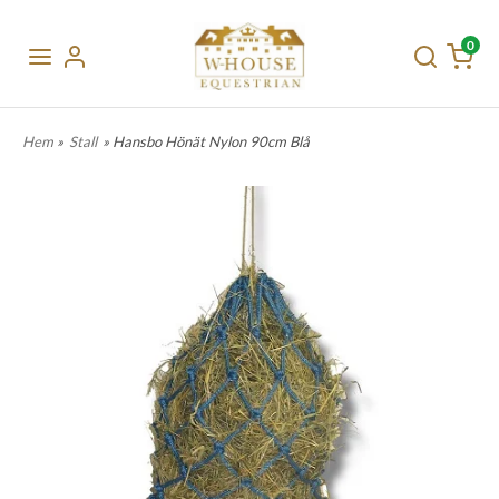
0
Hem
»
Stall
» Hansbo Hönät Nylon 90cm Blå