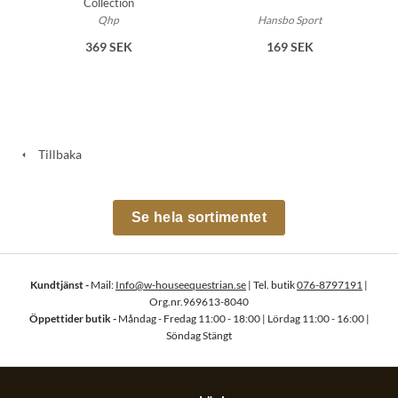
Collection
Qhp
Hansbo Sport
369 SEK
169 SEK
Tillbaka
Se hela sortimentet
Kundtjänst -
Mail:
Info@w-houseequestrian.se
| Tel. butik
076-8797191
|
Org.nr.969613-8040
Öppettider butik -
Måndag - Fredag 11:00 - 18:00 | Lördag 11:00 - 16:00 |
Söndag Stängt