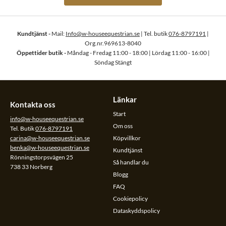
Kundtjänst -
Mail:
Info@w-houseequestrian.se
| Tel. butik
076-8797191
|
Org.nr.969613-8040
Öppettider butik -
Måndag - Fredag 11:00 - 18:00 | Lördag 11:00 - 16:00 |
Söndag Stängt
Länkar
Kontakta oss
Start
info@w-houseequestrian.se
Om oss
Tel. Butik
076-8797191
carina@w-houseequestrian.se
Köpvillkor
benka@w-houseequestrian.se
Kundtjänst
Rönningstorpsvägen 25
Så handlar du
738 33 Norberg
Blogg
FAQ
Cookiepolicy
Dataskyddspolicy