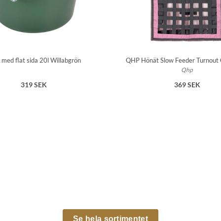
 med flat sida 20l Willabgrön
QHP Hönät Slow Feeder Turnout C
Qhp
319 SEK
369 SEK
Se hela sortimentet