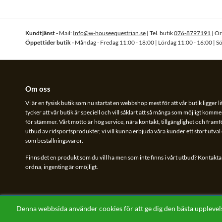
Kundtjänst -
Mail:
Info@w-houseequestrian.se
| Tel. butik
076-8797191
| O
Öppettider butik -
Måndag - Fredag 11:00 - 18:00 | Lördag 11:00 - 16:00 | S
Om oss
Vi är en fysisk butik som nu startat en webbshop mest för att vår butik ligger li
tycker att vår butik är speciell och vill såklart att så många som möjligt kommer
för stämmer. Vårt motto är hög service, nära kontakt, tillgänglighet och framför 
utbud av ridsportsprodukter, vi vill kunna erbjuda våra kunder ett stort utva
som beställningsvaror.
Finns det en produkt som du vill ha men som inte finns i vårt utbud? Kontakta o
ordna, ingenting är omöjligt.
Denna webbsida använder cookies för att ge dig den bästa uppleve