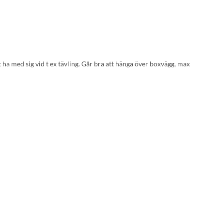
 ha med sig vid t ex tävling. Går bra att hänga över boxvägg, max