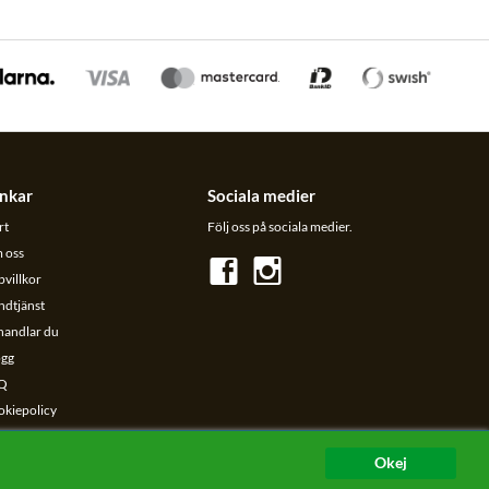
nkar
Sociala medier
rt
Följ oss på sociala medier.
 oss
villkor
ndtjänst
handlar du
ogg
Q
okiepolicy
taskyddspolicy
Okej