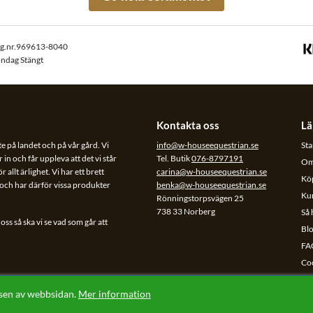
rg.nr.969613-8040
öndag Stängt
Kontakta oss
Lä
te på landet och på vår gård. Vi
info@w-houseequestrian.se
Sta
 in och får uppleva att det vi står
Tel. Butik
076-8797191
Om
allt ärlighet. Vi har ett brett
carina@w-houseequestrian.se
Köp
l och har därför vissa produkter
benka@w-houseequestrian.se
Ku
Rönningstorpsvägen 25
738 33 Norberg
Så 
ss så ska vi se vad som går att
Bl
FA
Co
Da
lsen av webbsidan.
Mer information