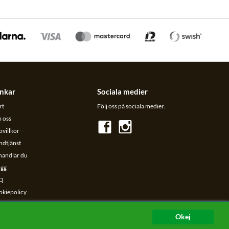
nkar
Sociala medier
rt
Följ oss på sociala medier.
 oss
villkor
ndtjänst
handlar du
ogg
Q
okiepolicy
taskyddspolicy
Okej