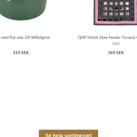
 med flat sida 20l Willabgrön
QHP Hönät Slow Feeder Turnout C
Qhp
319 SEK
369 SEK
Se hela sortimentet