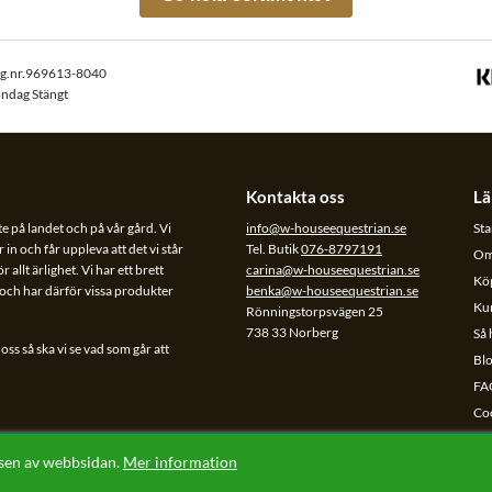
rg.nr.969613-8040
öndag Stängt
Kontakta oss
Lä
te på landet och på vår gård. Vi
info@w-houseequestrian.se
Sta
 in och får uppleva att det vi står
Tel. Butik
076-8797191
Om
allt ärlighet. Vi har ett brett
carina@w-houseequestrian.se
Köp
l och har därför vissa produkter
benka@w-houseequestrian.se
Ku
Rönningstorpsvägen 25
738 33 Norberg
Så 
ss så ska vi se vad som går att
Bl
FA
Co
Da
lsen av webbsidan.
Mer information