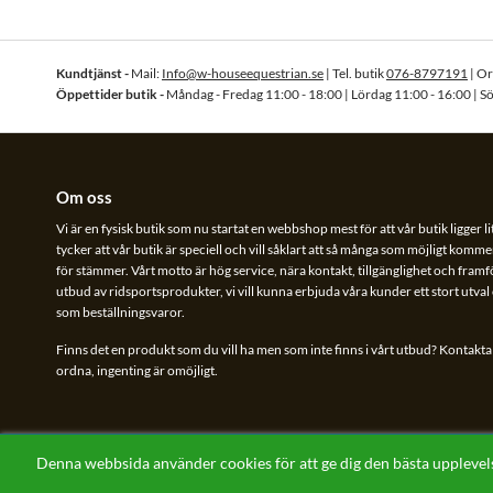
Kundtjänst -
Mail:
Info@w-houseequestrian.se
| Tel. butik
076-8797191
| O
Öppettider butik -
Måndag - Fredag 11:00 - 18:00 | Lördag 11:00 - 16:00 | S
Om oss
Vi är en fysisk butik som nu startat en webbshop mest för att vår butik ligger li
tycker att vår butik är speciell och vill såklart att så många som möjligt kommer
för stämmer. Vårt motto är hög service, nära kontakt, tillgänglighet och framför 
utbud av ridsportsprodukter, vi vill kunna erbjuda våra kunder ett stort utva
som beställningsvaror.
Finns det en produkt som du vill ha men som inte finns i vårt utbud? Kontakta o
ordna, ingenting är omöjligt.
Denna webbsida använder cookies för att ge dig den bästa uppleve