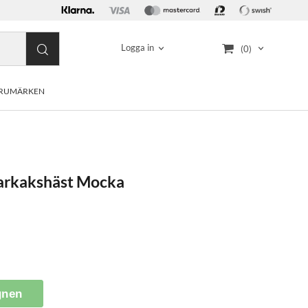
Logga in
(0)
RUMÄRKEN
arkakshäst Mocka
gnen