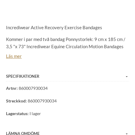
Incrediwear Active Recovery Exercise Bandages
Kommer i par med två bandag Ponnystorlek: 9 cm x 185 cm /
3,5 "x 73" Incrediwear Equine Circulation Motion Bandages
passar bekvämt runt hästens ben och är skapade för att
Läs mer
förhindra skada, påskynda återhämtningstiden och förbättra
prestanda. Säkrad med en pålitlig kardborreband. Används för:
träningspass; Återhämtning av skador; Omedelbar isbildning
SPECIFIKATIONER
(när den är våt).
Artnr:
860007930034
Streckkod:
860007930034
Lagerstatus:
I lager
LÄMNA OMDÖME