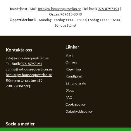
Kundtjänst -
Mail:
Info@w-houseequestrian.se
| Tel. butik
076-8797191
|
Org.nr.969613-8040
Öppettider butik -
Måndag - Fredag 11:00 - 18:00 | Lördag 11:00 - 16:00 |
Söndag Stängt
Länkar
Kontakta oss
Start
info@w-houseequestrian.se
Om oss
Tel. Butik
076-8797191
carina@w-houseequestrian.se
Köpvillkor
benka@w-houseequestrian.se
Kundtjänst
Rönningstorpsvägen 25
Så handlar du
738 33 Norberg
Blogg
FAQ
Cookiepolicy
Dataskyddspolicy
Sociala medier