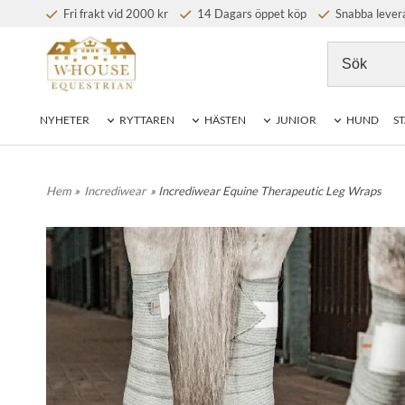
Fri frakt vid 2000 kr
14 Dagars öppet köp
Snabba lever
NYHETER
RYTTAREN
HÄSTEN
JUNIOR
HUND
ST
Hem
»
Incrediwear
» Incrediwear Equine Therapeutic Leg Wraps