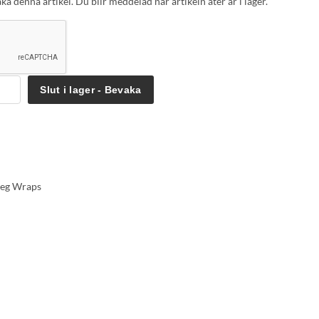
a denna artikel. Du blir meddelad när artikeln åter är i lager.
Slut i lager - Bevaka
Leg Wraps
ammatorisk)
).