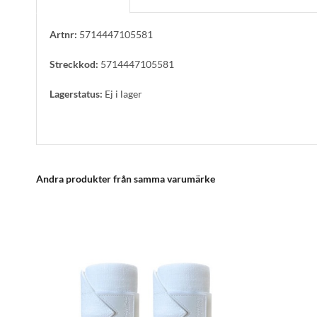
Artnr:
5714447105581
Streckkod:
5714447105581
Lagerstatus:
Ej i lager
Andra produkter från samma varumärke