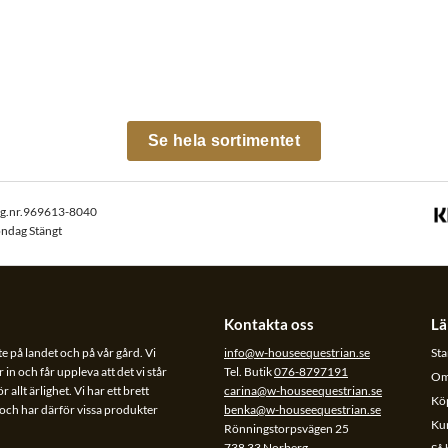
Se hela sortimentet
rg.nr.969613-8040
öndag Stängt
Kontakta oss
Lä
te på landet och på vår gård. Vi
info@w-houseequestrian.se
Sta
 in och får uppleva att det vi står
Tel. Butik
076-8797191
Om
allt ärlighet. Vi har ett brett
carina@w-houseequestrian.se
Köp
l och har därför vissa produkter
benka@w-houseequestrian.se
Ku
Rönningstorpsvägen 25
738 33 Norberg