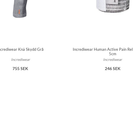
ncrediwear Knä Skydd Grå
Incrediwear Human Active Pain Rel
5cm
Incrediwear
Incrediwear
755 SEK
246 SEK