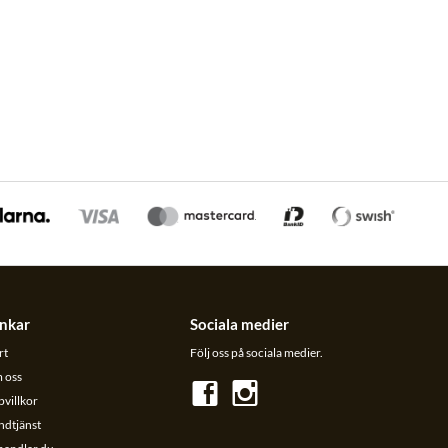
nkar
Sociala medier
rt
Följ oss på sociala medier.
 oss
villkor
ndtjänst