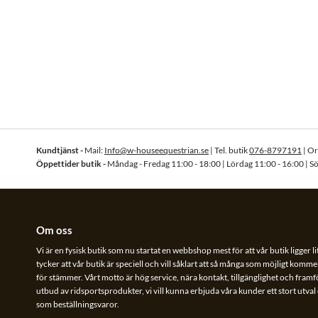
Kundtjänst -
Mail:
Info@w-houseequestrian.se
| Tel. butik
076-8797191
| O
Öppettider butik -
Måndag - Fredag 11:00 - 18:00 | Lördag 11:00 - 16:00 | S
Om oss
Vi är en fysisk butik som nu startat en webbshop mest för att vår butik ligger li
tycker att vår butik är speciell och vill såklart att så många som möjligt kommer
för stämmer. Vårt motto är hög service, nära kontakt, tillgänglighet och framför 
utbud av ridsportsprodukter, vi vill kunna erbjuda våra kunder ett stort utva
som beställningsvaror.