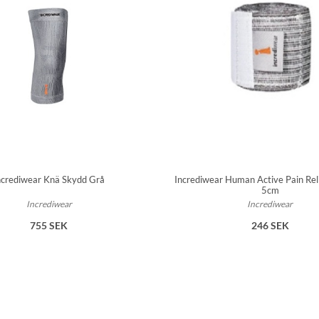
ncrediwear Knä Skydd Grå
Incrediwear Human Active Pain Rel
5cm
Incrediwear
Incrediwear
755 SEK
246 SEK