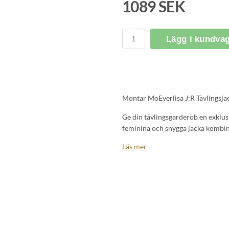
1089 SEK
Lägg i kundva
Montar MoEverlisa J:R Tävlingsj
Ge din tävlingsgarderob en exklus
feminina och snygga jacka kombine
funktionalitet. Den är perfekt för 
Läs mer
tävlingsringen.
Elegant och exklusiv design:
Tävlingsjackan har ett vackert oc
både kragen och områdena runt fic
kristaller, så att du kan välja om
knapparna framtill fulländar den 
säkerställer en slät och välsittande