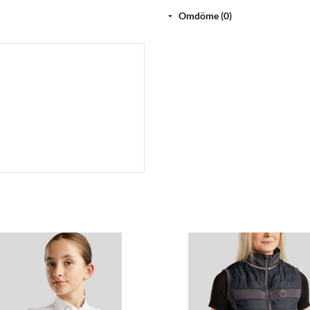
Omdöme (0)
Funktionella detaljer:
? Två rader champagnefärgade krist
? Kristalldetaljer på fickorna ? bå
? Dold dragkedja under knapparna 
? Två eleganta ventiler baktill ? s
? Softshell-design ? lätt, flexibel 
Bekvämt och tekniskt material:
Tävlingsjackan är tillverkad av ett
och bekvämt att röra sig i. Den 
komforten, vilket gör den idealisk 
Material:
90 % polyester, 10 % elastan.