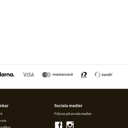
nkar
Sociala medier
rt
Följ oss på sociala medier.
 oss
villkor