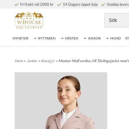
Fri frakt vid 2000 kr
14 Dagars öppet köp
Snabba lever
NYHETER
RYTTAREN
HÄSTEN
JUNIOR
HUND
ST
Hem
»
Junior
»
Kavaj j:r
» Montar MoEverlisa J:R Tävlingsjacka med 