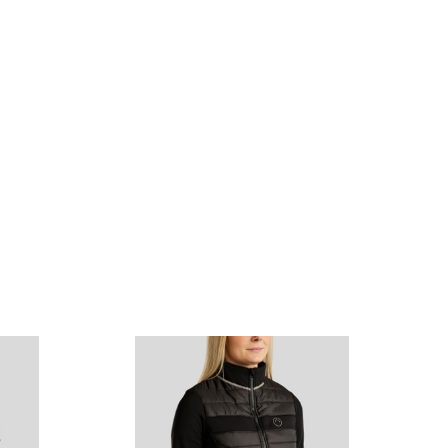
aller på kragen ? för en feminin och exklusiv tävlingslook.
de upptill och under fickflikarna för ett mångsidigt uttryck.
? ger optimal passform och håller jackan perfekt på plats.
äkerställer full rörelsefrihet och en smickrande silhuett.
och bekväm att bära i sadeln.
 högkvalitativt softshellmaterial som är stretchigt, andningsbart
erbjuder en elegant passform utan att kompromissa med
för långa tävlingsdagar.