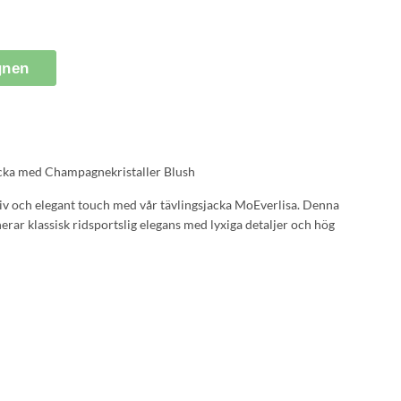
gnen
acka med Champagnekristaller Blush
iv och elegant touch med vår tävlingsjacka MoEverlisa. Denna
rar klassisk ridsportslig elegans med lyxiga detaljer och hög
ryttaren som vill ha en sofistikerad och polerad look i
h lyxigt utseende med två rader champagnefärgade kristaller på
korna. Under fickflikarna hittar du ytterligare en uppsättning
 fliken ska vara synlig eller undanstoppad. De champagnefärgade
exklusiva looken, och under dem finns en praktisk dragkedja som
 silhuett.