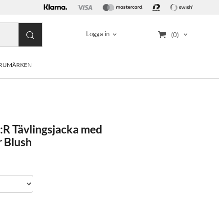
Logga in
(0)
RUMÄRKEN
:R Tävlingsjacka med
 Blush