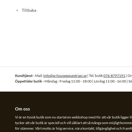
Tillbaka
Kundtjänst -
Mail:
Info@w-houseequestrian.se
| Tel. butik
076-8797191
| O
Öppettider butik -
Måndag - Fredag 11:00 - 18:00 | Lördag 11:00 - 16:00 | S
Om oss
Vi är en fysisk butik som nu startat en webbshop mest för att vår butik ligger li
tycker att vår butik är speciell och vill såklart att så många som möjligt kommer
för stämmer. Vårt motto är hög service, nära kontakt, tillgänglighet och framför 