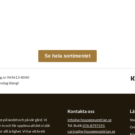
Se hela sortimentet
rg.nr.969613-8040
öndag Stängt
Kontakta oss
Lä
te på landet och på vår gård. Vi
info@w-houseequestrian.se
Sta
 in och får uppleva att det vi står
Tel. Butik
076-8797191
Om
allt ärlighet. Vi har ett brett
carina@w-houseequestrian.se
Köp