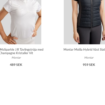
MoSparkle J:R Tävlingströja med
Montar Molila Hybrid Väst Sla
Champagne Kristaller Vit
Montar
Montar
489 SEK
959 SEK