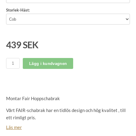
Storlek-Häst:
439 SEK
Lägg i kundvagnen
Montar Fair Hoppschabrak
Vårt FAIR-schabrak har en tidlös design och hög kvalitet , till
ett rimligt pris.
Läs mer
FAIR-schabraket är skapat för ryttaren som värdesätter ett