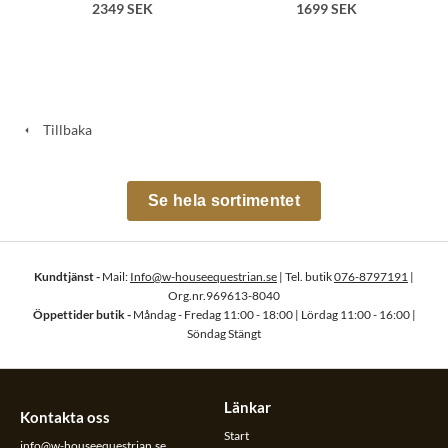
2349 SEK
1699 SEK
Tillbaka
Se hela sortimentet
Kundtjänst -
Mail:
Info@w-houseequestrian.se
| Tel. butik
076-8797191
|
Org.nr.969613-8040
Öppettider butik -
Måndag - Fredag 11:00 - 18:00 | Lördag 11:00 - 16:00 |
Söndag Stängt
Länkar
Kontakta oss
Start
info@w-houseequestrian.se