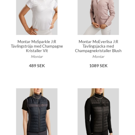
Klassiskt diamantmönster
Andningsbart nät baktill
Broderad Montar-logotyp
Maskintvättbar och formbevarande
Material: 100 % polyester
Montar MoSparkle J:R
Montar MoEverlisa J:R
Tävlingströja med Champagne
Tävlingsjacka med
Kristaller Vit
Champagnekristaller Blush
Montar
Montar
489 SEK
1089 SEK