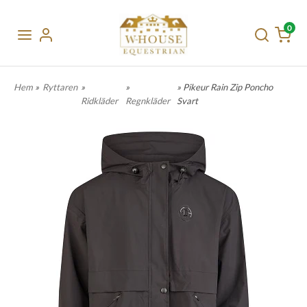
0
Hem
»
Ryttaren
»
»
» Pikeur Rain Zip Poncho
Ridkläder
Regnkläder
Svart