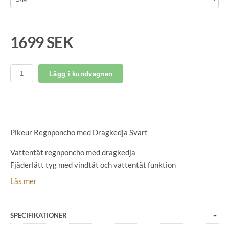
1699 SEK
Lägg i kundvagnen
Pikeur Regnponcho med Dragkedja Svart
Vattentät regnponcho med dragkedja
Fjäderlätt tyg med vindtät och vattentät funktion
Insida: ventilerande meshfoder, tejpade sömmar
Läs mer
Avslappnad oversized passform
Lårlång, något längre bak
Nedsänkta axlar
SPECIFIKATIONER
2-vägsdragkedja täckt av en klaff och fäst med 2