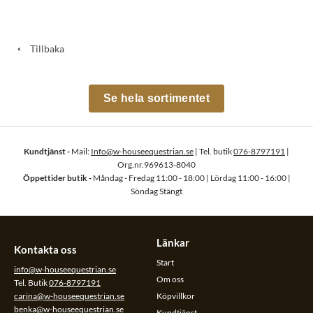
Tillbaka
Se hela sortimentet
Kundtjänst -
Mail:
Info@w-houseequestrian.se
| Tel. butik
076-8797191
|
Org.nr.969613-8040
Öppettider butik -
Måndag - Fredag 11:00 - 18:00 | Lördag 11:00 - 16:00 |
Söndag Stängt
Länkar
Kontakta oss
Start
info@w-houseequestrian.se
Om oss
Tel. Butik
076-8797191
carina@w-houseequestrian.se
Köpvillkor
benka@w-houseequestrian.se
Kundtjänst