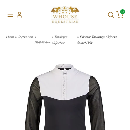
0
Hem
»
Ryttaren
»
»
Tävlings
» Pikeur Tävlings Skjorta
Ridkläder
skjortor
Svart/Vit