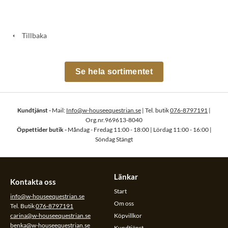
Tillbaka
Se hela sortimentet
Kundtjänst -
Mail:
Info@w-houseequestrian.se
| Tel. butik
076-8797191
|
Org.nr.969613-8040
Öppettider butik -
Måndag - Fredag 11:00 - 18:00 | Lördag 11:00 - 16:00 |
Söndag Stängt
Länkar
Kontakta oss
Start
info@w-houseequestrian.se
Om oss
Tel. Butik
076-8797191
carina@w-houseequestrian.se
Köpvillkor
benka@w-houseequestrian.se
Kundtjänst