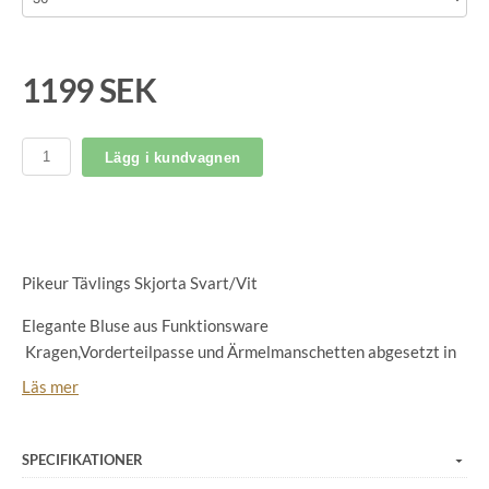
1199 SEK
Lägg i kundvagnen
Pikeur Tävlings Skjorta Svart/Vit
Elegante Bluse aus Funktionsware
Kragen,Vorderteilpasse und Ärmelmanschetten abgesetzt in
weiß
Läs mer
Ärmel aus luftdurchlässigem Gazematerial
Kleines Tropfen-Cutout am Rücken
Kragen, rückseitig mit Druckern zu schließen
SPECIFIKATIONER
Taillierungsnähte