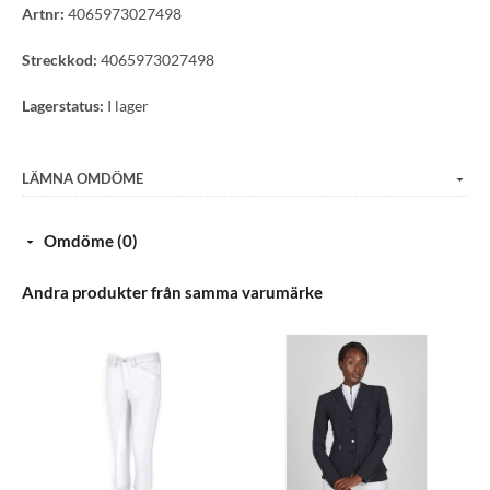
Artnr:
4065973027498
Hochwertige Flock-Rhinestone Applikation auf der
Knopfblende, am Kragen und den
Streckkod:
4065973027498
Ärmelmanschetten
Print-Kreisniete unterhalb des Rückenteilausschnittes
Lagerstatus:
I lager
Flock- Rhinestone Applikation als Ärmellabel
LÄMNA OMDÖME
Omdöme (0)
Andra produkter från samma varumärke