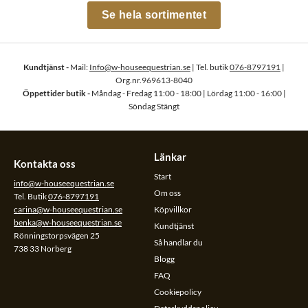
Se hela sortimentet
Kundtjänst -
Mail:
Info@w-houseequestrian.se
| Tel. butik
076-8797191
|
Org.nr.969613-8040
Öppettider butik -
Måndag - Fredag 11:00 - 18:00 | Lördag 11:00 - 16:00 |
Söndag Stängt
Länkar
Kontakta oss
Start
info@w-houseequestrian.se
Om oss
Tel. Butik
076-8797191
carina@w-houseequestrian.se
Köpvillkor
benka@w-houseequestrian.se
Kundtjänst
Rönningstorpsvägen 25
Så handlar du
738 33 Norberg
Blogg
FAQ
Cookiepolicy