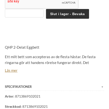
Slut i lager - Bevaka
QHP 2-Delat Eggbett
Ett milt bett som accepteras av de flesta hästar. De fasta
ringarna gör att handens rörelse fungerar direkt. Det
dubbelledade munstycket sätter mer press på tungan.
Läs mer
SPECIFIKATIONER
Artnr:
8713869102021
Streckkod:
8713869102021