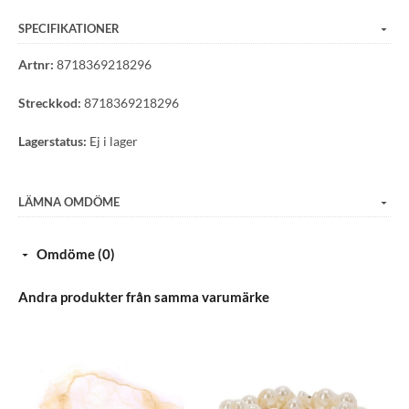
Med gummigrepp
Standardlängd 180 cm
SPECIFIKATIONER
Längden på piskan inkluderar handtag och ände
Artnr:
8718369218296
Fransens ände är försedd med ett nylonsnöre
Streckkod:
8718369218296
Lagerstatus:
Ej i lager
LÄMNA OMDÖME
Omdöme (0)
Andra produkter från samma varumärke