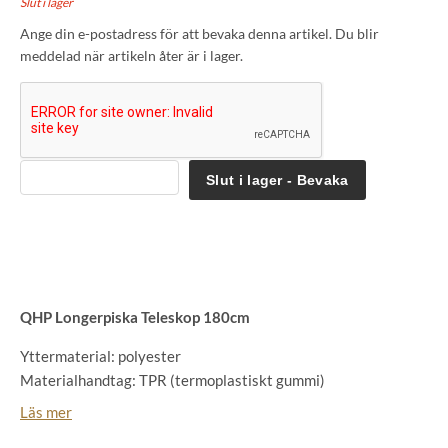
Slut i lager
Ange din e-postadress för att bevaka denna artikel. Du blir
meddelad när artikeln åter är i lager.
Slut i lager - Bevaka
QHP Longerpiska Teleskop 180cm
Yttermaterial: polyester
Materialhandtag: TPR (termoplastiskt gummi)
Stark flexibel utfallspiska i plast
Läs mer
Delbar vilket gör den lätt att förvara