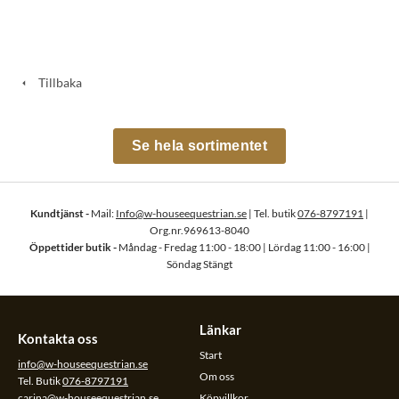
Tillbaka
Se hela sortimentet
Kundtjänst -
Mail:
Info@w-houseequestrian.se
| Tel. butik
076-8797191
|
Org.nr.969613-8040
Öppettider butik -
Måndag - Fredag 11:00 - 18:00 | Lördag 11:00 - 16:00 |
Söndag Stängt
Länkar
Kontakta oss
Start
info@w-houseequestrian.se
Om oss
Tel. Butik
076-8797191
carina@w-houseequestrian.se
Köpvillkor