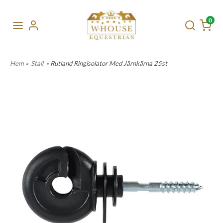
0
Hem
»
Stall
» Rutland Ringisolator Med Järnkärna 25st