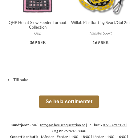
QHP Hönät Slow Feeder Turnout
Willab Plastkätting Svart/Gul 2m
Collection
Qhp
Hansbo Sport
369 SEK
169 SEK
Tillbaka
Se hela sortimentet
Kundtjänst -
Mail:
Info@w-houseequestrian.se
| Tel. butik
076-8797191
|
Org.nr.969613-8040
Öppettider butik -
Måndag - Fredag 11:00 - 18:00 | Lördag 11:00 - 16:00 |