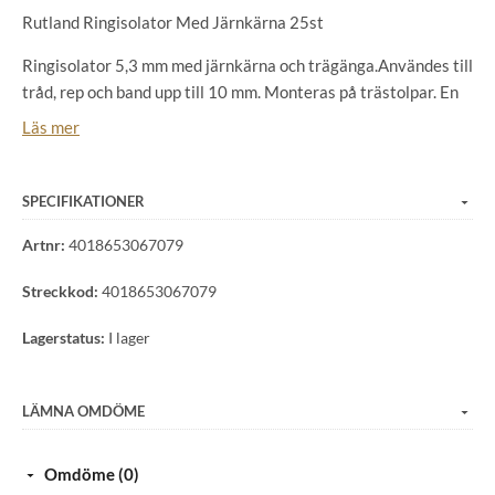
Rutland Ringisolator Med Järnkärna 25st
Ringisolator 5,3 mm med järnkärna och trägänga.Användes till
tråd, rep och band upp till 10 mm. Monteras på trästolpar. En
populär stark och tålig ringisolator med en järnkärna som
Läs mer
fungerar bra på rep och band upp till 10 mm.
ANTAL I FÖRSÄLJNINGSENHET
SPECIFIKATIONER
25 st/fp
Artnr:
4018653067079
VARUMÄRKE
Streckkod:
4018653067079
Rutland'
Lagerstatus:
I lager
Rutland Fencing är en del av Kerbl Group, och är specialister
inom elektrisk stängselteknik. Rutland erbjöder ett brett
LÄMNA OMDÖME
utbud av stängsel och agrigat för lantbruksdjur och hästar.
Albert Kerbl Gmbh Fleizenzell 9, 84428 Buchbach
www.kerbl.com info@kerbl.com
Omdöme (0)