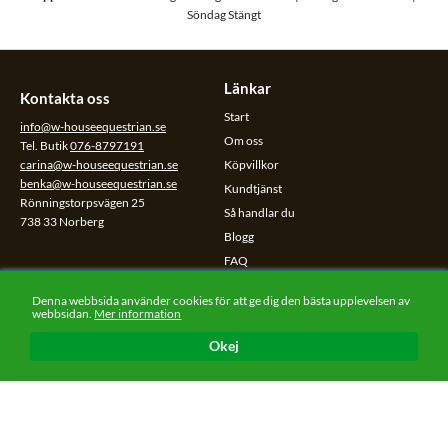
Söndag Stängt
Länkar
Kontakta oss
Start
info@w-houseequestrian.se
Om oss
Tel. Butik
076-8797191
carina@w-houseequestrian.se
Köpvillkor
benka@w-houseequestrian.se
Kundtjänst
Rönningstorpsvägen 25
Så handlar du
738 33 Norberg
Blogg
FAQ
Cookiepolicy
Denna webbsida använder cookies för att ge dig den bästa upplevelsen av
Dataskyddspolicy
webbsidan.
Mer information
Okej
Sociala medier
Följ oss på sociala medier.