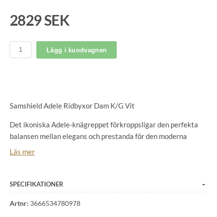
2829 SEK
Lägg i kundvagnen
Samshield Adele Ridbyxor Dam K/G Vit
Det ikoniska Adele-knägreppet förkroppsligar den perfekta
balansen mellan elegans och prestanda för den moderna
ryttaren. Dess medelhöga skärning smickrar silhuetten
Läs mer
samtidigt som den garanterar optimal rörelsefrihet.
Tillverkade av andningsbart, stretchigt och slitstarkt
italienskt tyg, förblir dessa ridbyxor oklanderliga över tid tack
SPECIFIKATIONER
vare sin noppfria och skrynkelfria finish.
Artnr:
3666534780978
Swarovski-kristalldetaljerna på bälteshällorna och