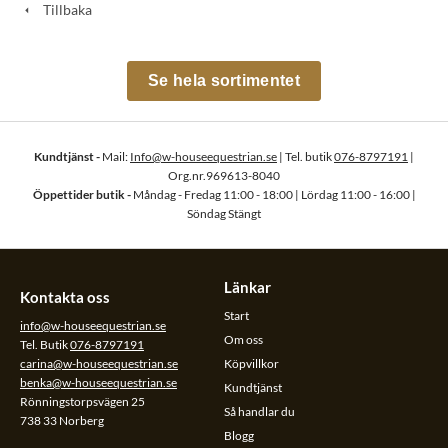
Tillbaka
Se hela sortimentet
Kundtjänst -
Mail:
Info@w-houseequestrian.se
| Tel. butik
076-8797191
|
Org.nr.969613-8040
Öppettider butik -
Måndag - Fredag 11:00 - 18:00 | Lördag 11:00 - 16:00 |
Söndag Stängt
Länkar
Kontakta oss
Start
info@w-houseequestrian.se
Om oss
Tel. Butik
076-8797191
carina@w-houseequestrian.se
Köpvillkor
benka@w-houseequestrian.se
Kundtjänst
Rönningstorpsvägen 25
Så handlar du
738 33 Norberg
Blogg