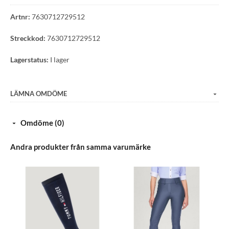
Nyckelhålsdetalj baktill - UPF 40 solskydd
Artnr:
7630712729512
TH-flaggan
Slim fit
Streckkod:
7630712729512
85 % nylon, 15 % elastan
Lagerstatus:
I lager
LÄMNA OMDÖME
Omdöme (0)
Andra produkter från samma varumärke