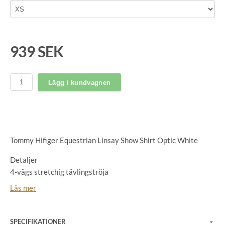
939 SEK
Lägg i kundvagnen
Tommy Hifiger Equestrian Linsay Show Shirt Optic White
Detaljer
4-vägs stretchig tävlingströja
Klassisk krage i bomullsblandning med tryckknappar för att
Läs mer
fästa kragens punkter
Dold dragkedja
Strasskrage och silverfärgade lurexmanschetter
SPECIFIKATIONER