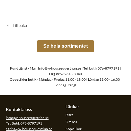
Tillbaka
Se hela sortimentet
Kundtjänst -
Mail:
Info@w-houseequestrian.se
| Tel. butik
076-8797191
|
Org.nr.969613-8040
Öppettider butik -
Måndag - Fredag 11:00 - 18:00 | Lördag 11:00 - 16:00 |
Söndag Stängt
Länkar
Kontakta oss
Start
info@w-houseequestrian.se
Om oss
Tel. Butik
076-8797191
carina@w-houseequestrian.se
Köpvillkor