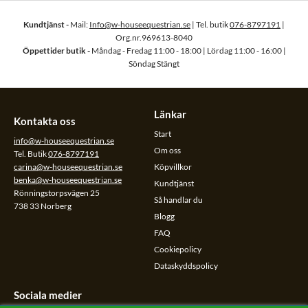
Kundtjänst -
Mail:
Info@w-houseequestrian.se
| Tel. butik
076-8797191
|
Org.nr.969613-8040
Öppettider butik -
Måndag - Fredag 11:00 - 18:00 | Lördag 11:00 - 16:00 |
Söndag Stängt
Länkar
Kontakta oss
Start
info@w-houseequestrian.se
Om oss
Tel. Butik
076-8797191
carina@w-houseequestrian.se
Köpvillkor
benka@w-houseequestrian.se
Kundtjänst
Rönningstorpsvägen 25
Så handlar du
738 33 Norberg
Blogg
FAQ
Cookiepolicy
Dataskyddspolicy
Sociala medier