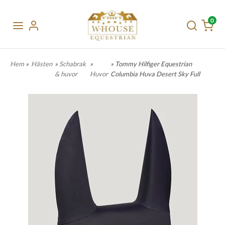
0
Hem
»
Hästen
»
Schabrak
»
» Tommy Hilfiger Equestrian
& huvor
Huvor
Columbia Huva Desert Sky Full