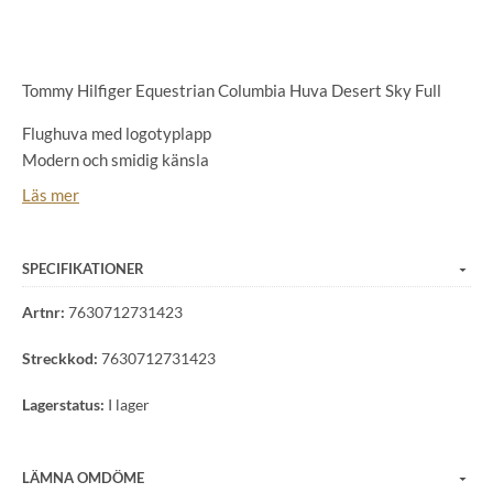
Tommy Hilfiger Equestrian Columbia Huva Desert Sky Full
Flughuva med logotyplapp
Modern och smidig känsla
Lätta stretchöron
Läs mer
Stickning: 100 % bomull Öron: 100 % polyester
SPECIFIKATIONER
Artnr:
7630712731423
Streckkod:
7630712731423
Lagerstatus:
I lager
LÄMNA OMDÖME