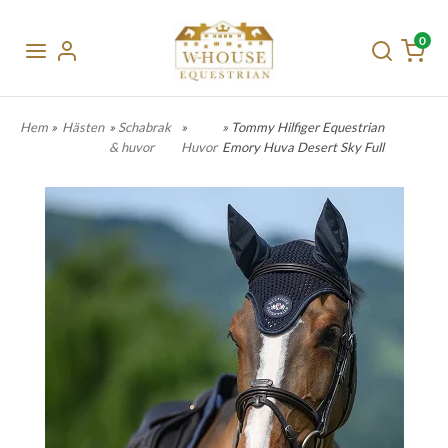
0
Hem
»
Hästen
»
Schabrak
»
» Tommy Hilfiger Equestrian
& huvor
Huvor
Emory Huva Desert Sky Full