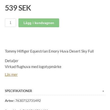
539 SEK
Lägg i kundvagnen
Tommy Hilfiger Equestrian Emory Huva Desert Sky Full
Detaljer
Virkad flughuva med logotypmärke
Lätta stretchöron
Läs mer
Stickning: 100 % bomull Öron: 100 % polyester
SPECIFIKATIONER
Artnr:
7630712731492