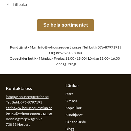
Tillbaka
Se hela sortimentet
Kundtjänst -
Mail:
Info@w-houseequestrian.se
| Tel. butik
076-8797191
|
Org.nr.969613-8040
Öppettider butik -
Måndag - Fredag 11:00 - 18:00 | Lördag 11:00 - 16:00 |
Söndag Stängt
Länkar
Kontakta oss
Start
info@w-houseequestrian.se
Om oss
Tel. Butik
076-8797191
carina@w-houseequestrian.se
Köpvillkor
benka@w-houseequestrian.se
Kundtjänst
Rönningstorpsvägen 25
Så handlar du
738 33 Norberg
Blogg