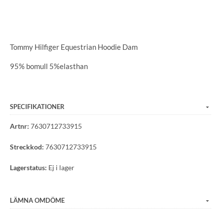
Tommy Hilfiger Equestrian Hoodie Dam
95% bomull 5%elasthan
SPECIFIKATIONER
Artnr:
7630712733915
Streckkod:
7630712733915
Lagerstatus:
Ej i lager
LÄMNA OMDÖME