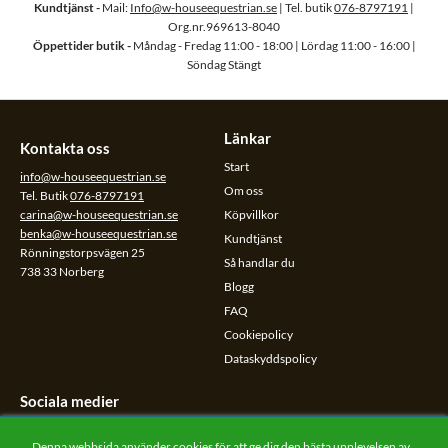
Kundtjänst -
Mail:
Info@w-houseequestrian.se
| Tel. butik
076-8797191
|
Org.nr.969613-8040
Öppettider butik -
Måndag - Fredag 11:00 - 18:00 | Lördag 11:00 - 16:00 |
Söndag Stängt
Länkar
Kontakta oss
Start
info@w-houseequestrian.se
Om oss
Tel. Butik
076-8797191
carina@w-houseequestrian.se
Köpvillkor
benka@w-houseequestrian.se
Kundtjänst
Rönningstorpsvägen 25
Så handlar du
738 33 Norberg
Blogg
FAQ
Cookiepolicy
Dataskyddspolicy
Sociala medier
Följ oss på sociala medier.
Denna webbsida använder cookies för att ge dig den bästa upplevelsen av