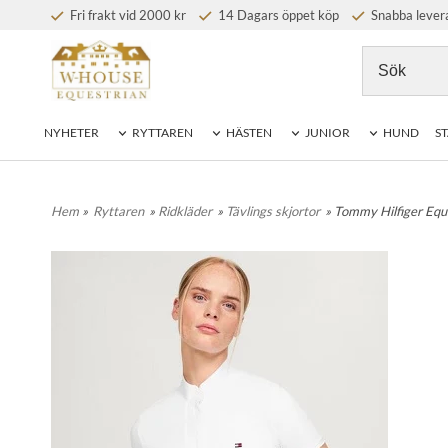
Fri frakt vid 2000 kr
14 Dagars öppet köp
Snabba lever
NYHETER
RYTTAREN
HÄSTEN
JUNIOR
HUND
ST
Hem
»
Ryttaren
»
Ridkläder
»
Tävlings skjortor
» Tommy Hilfiger Equ