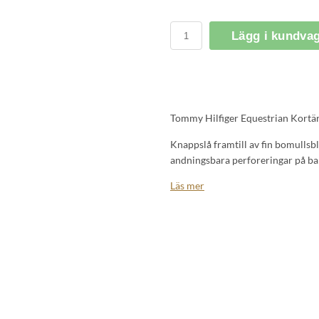
Lägg i kundva
Tommy Hilfiger Equestrian Kortär
Knappslå framtill av fin bomulls
andningsbara perforeringar på ba
UPF 40 solskydd
Läs mer
Slim Fit
Fördjupa dig i en värld av elegans
centrum för uppmärksamheten på 
slimmade passformen ger dig inte 
självförtroende. De andningsbara 
medan solskyddet UPF 40 skyddar 
84% nylon, 16% elastan