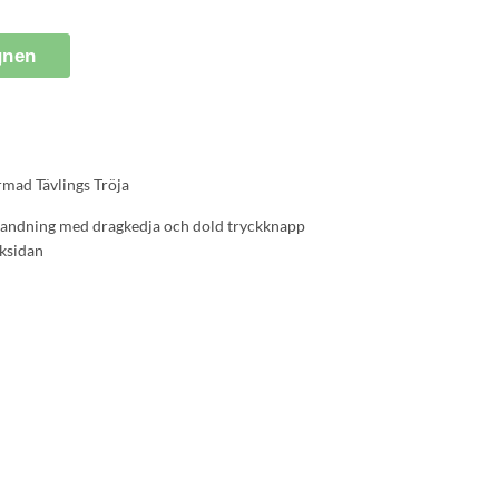
gnen
mad Tävlings Tröja
blandning med dragkedja och dold tryckknapp
ksidan
 och prestanda: med vår utställningströja blir du det lysande
utställningsområdet. Den fina bomullsblandningen och
bara en perfekt look, utan också en känsla av komfort och
perforeringarna på baksidan håller dig sval och fokuserad,
din hud. Är du redo att dominera din nästa prestation?