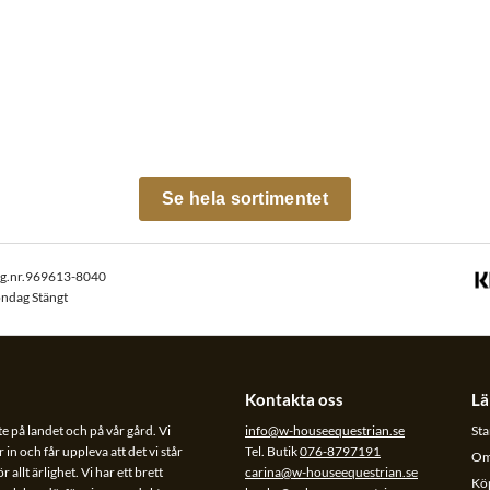
Se hela sortimentet
rg.nr.969613-8040
öndag Stängt
Kontakta oss
Lä
te på landet och på vår gård. Vi
info@w-houseequestrian.se
Sta
 in och får uppleva att det vi står
Tel. Butik
076-8797191
Om
allt ärlighet. Vi har ett brett
carina@w-houseequestrian.se
Köp