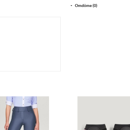
ANDAS
Omdöme (0)
4-VÄGS STRETCH
LÄTT SKÖTSEL
SNABBTORKNING