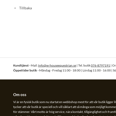
Tillbaka
Kundtjänst -
Mail:
Info@w-houseequestrian.se
| Tel. butik
076-8797191
| O
Öppettider butik -
Måndag - Fredag 11:00 - 18:00 | Lördag 11:00 - 16:00 | S
Om oss
Vi är en fysisk butik som nu startat en webbshop mest för att vår butik ligger li
tycker att vår butik är speciell och vill såklart att så många som möjligt kommer
för stämmer. Vårt motto är hög service, nära kontakt, tillgänglighet och framför 