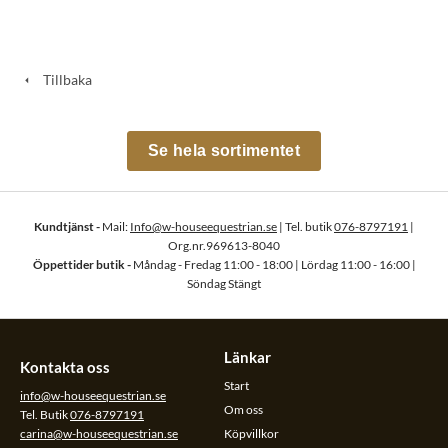
Tillbaka
Se hela sortimentet
Kundtjänst -
Mail:
Info@w-houseequestrian.se
| Tel. butik
076-8797191
|
Org.nr.969613-8040
Öppettider butik -
Måndag - Fredag 11:00 - 18:00 | Lördag 11:00 - 16:00 |
Söndag Stängt
Länkar
Kontakta oss
Start
info@w-houseequestrian.se
Om oss
Tel. Butik
076-8797191
carina@w-houseequestrian.se
Köpvillkor