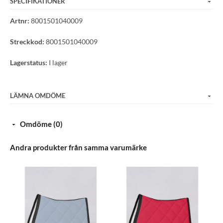
SPECIFIKATIONER
rörelsefrihet för alla kroppstyper, även kurviga. Dubbel
knäppning fram med dold dragkedja och fyra personliga
Artnr:
8001501040009
knappar med Vestrum-logotyp. Kontrastpasspoaler, sidofickor
Streckkod:
8001501040009
med lock och lasertryckt logotyp på axeln.
- Lätt att rengöra och snabbtorkande
Lagerstatus:
I lager
- Ingen strykning
LÄMNA OMDÖME
Omdöme (0)
Andra produkter från samma varumärke