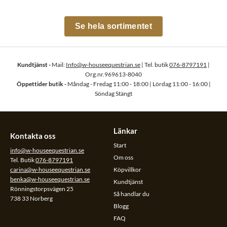
Se hela sortimentet
Kundtjänst -
Mail:
Info@w-houseequestrian.se
| Tel. butik
076-8797191
|
Org.nr.969613-8040
Öppettider butik -
Måndag - Fredag 11:00 - 18:00 | Lördag 11:00 - 16:00 |
Söndag Stängt
Länkar
Kontakta oss
Start
info@w-houseequestrian.se
Om oss
Tel. Butik
076-8797191
carina@w-houseequestrian.se
Köpvillkor
benka@w-houseequestrian.se
Kundtjänst
Rönningstorpsvägen 25
Så handlar du
738 33 Norberg
Blogg
FAQ