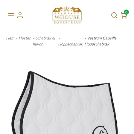
0
Hem
»
Hästen
»
Schabrak &
»
» Vestrum Capville
huvor
Hoppschabrak
Hoppschabrak