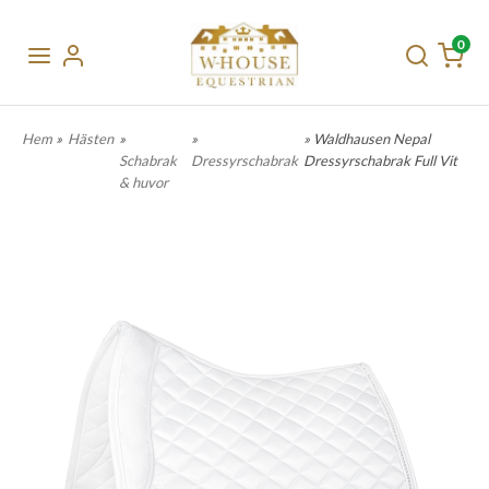
0
Hem
»
Hästen
»
»
» Waldhausen Nepal
Schabrak
Dressyrschabrak
Dressyrschabrak Full Vit
& huvor