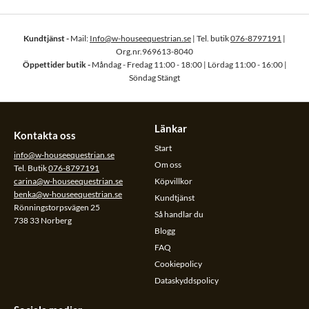
Kundtjänst -
Mail:
Info@w-houseequestrian.se
| Tel. butik
076-8797191
|
Org.nr.969613-8040
Öppettider butik -
Måndag - Fredag 11:00 - 18:00 | Lördag 11:00 - 16:00 |
Söndag Stängt
Länkar
Kontakta oss
Start
info@w-houseequestrian.se
Om oss
Tel. Butik
076-8797191
carina@w-houseequestrian.se
Köpvillkor
benka@w-houseequestrian.se
Kundtjänst
Rönningstorpsvägen 25
Så handlar du
738 33 Norberg
Blogg
FAQ
Cookiepolicy
Dataskyddspolicy