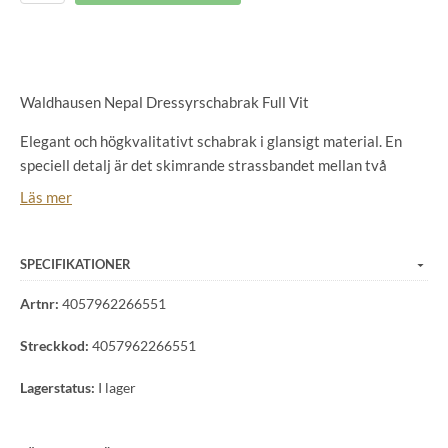
Waldhausen Nepal Dressyrschabrak Full Vit
Elegant och högkvalitativt schabrak i glansigt material. En
speciell detalj är det skimrande strassbandet mellan två
dekorativa snören. Logotypen är formad som en silverfärgad
Läs mer
metallplatta. Matchar vår Nepal-kollektion.
Ovandelmaterial: 100 % polyester, Foder: 100 % polyester.
Fyllning: Vaddering: 100 % polyester, Skum: 100 % polyuretan
SPECIFIKATIONER
Artnr:
4057962266551
Streckkod:
4057962266551
Lagerstatus:
I lager