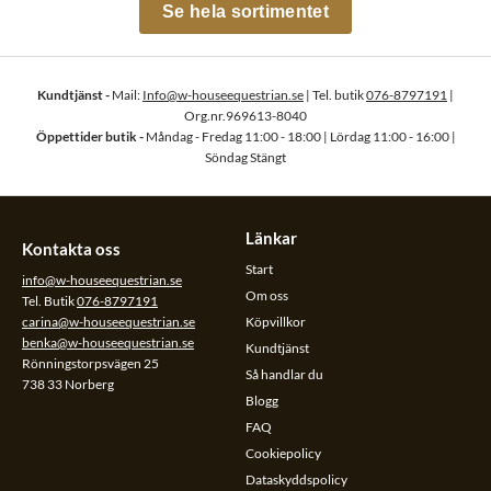
Se hela sortimentet
Kundtjänst -
Mail:
Info@w-houseequestrian.se
| Tel. butik
076-8797191
|
Org.nr.969613-8040
Öppettider butik -
Måndag - Fredag 11:00 - 18:00 | Lördag 11:00 - 16:00 |
Söndag Stängt
Länkar
Kontakta oss
Start
info@w-houseequestrian.se
Om oss
Tel. Butik
076-8797191
carina@w-houseequestrian.se
Köpvillkor
benka@w-houseequestrian.se
Kundtjänst
Rönningstorpsvägen 25
Så handlar du
738 33 Norberg
Blogg
FAQ
Cookiepolicy
Dataskyddspolicy