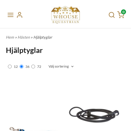
0
Hem
»
Hästen
» Hjälptyglar
Hjälptyglar
Välj sortering
12
36
72