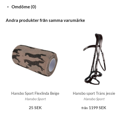
Hålarpsvägen 15, 269 62 Grevie, Sweden. www.willab.se
Omdöme (0)
info@willab.se
Andra produkter från samma varumärke
Hansbo Sport Flexlinda Beige
Hansbo sport Träns jessie
Hansbo Sport
Hansbo Sport
25 SEK
1199 SEK
från