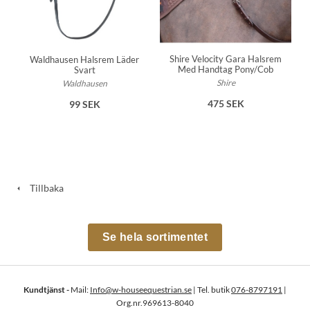
Shire Velocity Gara Halsrem
Waldhausen Halsrem Läder
Med Handtag Pony/Cob
Svart
Shire
Waldhausen
475 SEK
99 SEK
Tillbaka
Se hela sortimentet
Kundtjänst -
Mail:
Info@w-houseequestrian.se
| Tel. butik
076-8797191
|
Org.nr.969613-8040