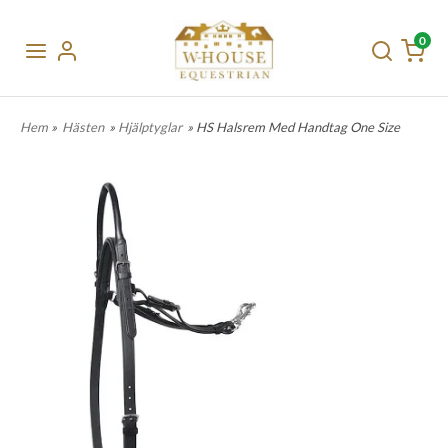
0
Hem
»
Hästen
»
Hjälptyglar
» HS Halsrem Med Handtag One Size