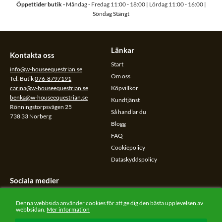
Öppettider butik -
Måndag - Fredag 11:00 - 18:00 | Lördag 11:00 - 16:00 |
Söndag Stängt
Länkar
Kontakta oss
Start
info@w-houseequestrian.se
Om oss
Tel. Butik
076-8797191
carina@w-houseequestrian.se
Köpvillkor
benka@w-houseequestrian.se
Kundtjänst
Rönningstorpsvägen 25
Så handlar du
738 33 Norberg
Blogg
FAQ
Cookiepolicy
Dataskyddspolicy
Sociala medier
Följ oss på sociala medier.
Denna webbsida använder cookies för att ge dig den bästa upplevelsen av
webbsidan.
Mer information