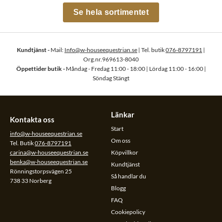
Se hela sortimentet
Kundtjänst -
Mail:
Info@w-houseequestrian.se
| Tel. butik
076-8797191
|
Org.nr.969613-8040
Öppettider butik -
Måndag - Fredag 11:00 - 18:00 | Lördag 11:00 - 16:00 |
Söndag Stängt
Länkar
Kontakta oss
Start
info@w-houseequestrian.se
Om oss
Tel. Butik
076-8797191
carina@w-houseequestrian.se
Köpvillkor
benka@w-houseequestrian.se
Kundtjänst
Rönningstorpsvägen 25
Så handlar du
738 33 Norberg
Blogg
FAQ
Cookiepolicy