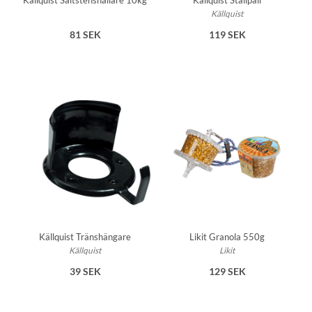
Källquist Saltstenshållare 10kg
Källquist Stallpall
Källquist
81 SEK
119 SEK
Källquist Tränshängare
Likit Granola 550g
Källquist
Likit
39 SEK
129 SEK