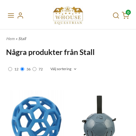
0
Hem
» Stall
Några produkter från Stall
Välj sortering
12
36
72