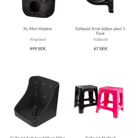
KL Mori Höpåse
Källquist Krok böjbar plast 5
Pack
Kingsland
Källquist
499 SEK
67 SEK