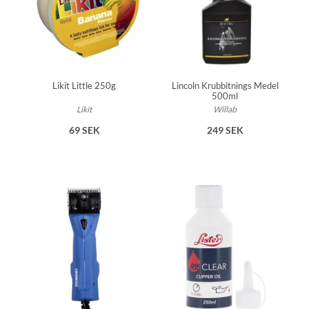
Likit Little 250g
Lincoln Krubbitnings Medel
500ml
Likit
Willab
69 SEK
249 SEK