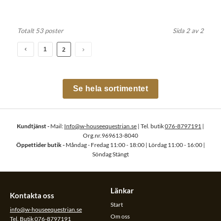
Totalt 53 poster
Sida 2 av 2
1
2
Se hela sortimentet
Kundtjänst -
Mail:
Info@w-houseequestrian.se
| Tel. butik
076-8797191
|
Org.nr.969613-8040
Öppettider butik -
Måndag - Fredag 11:00 - 18:00 | Lördag 11:00 - 16:00 |
Söndag Stängt
Länkar
Kontakta oss
Start
info@w-houseequestrian.se
Om oss
Tel. Butik
076-8797191