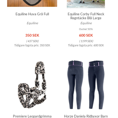
Equiline Huva Grå Full
Equiline Corby Full Neck
Regntäcke Blå Large
Equiline
Equiline
Outlet 50%
350 SEK
600 SEK
(
437 SEK
)
(
1199 SEK
)
Tidigare lägsta pris:
350 SEK
Tidigare lägsta pris:
600 SEK
Premiere Leopardgrimma
Horze Daniela Ridbyxor Barn