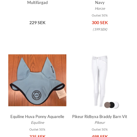
Multifärgad
Navy
Horze
Outlet 50%
229 SEK
300 SEK
(
599 SEK
)
Equiline Huva Ponny Aquarelle
Pikeur Ridbyxa Braddy Barn Vit
Equiline
Pikeur
Outlet 50%
Outlet 50%
335 SEK
498 SEK