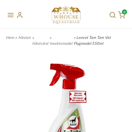
0
Hem
»
Hästen
»
»
» Leovet Tam Tam Vet
Hästvård
Insektsmedel
Flugmedel 550ml