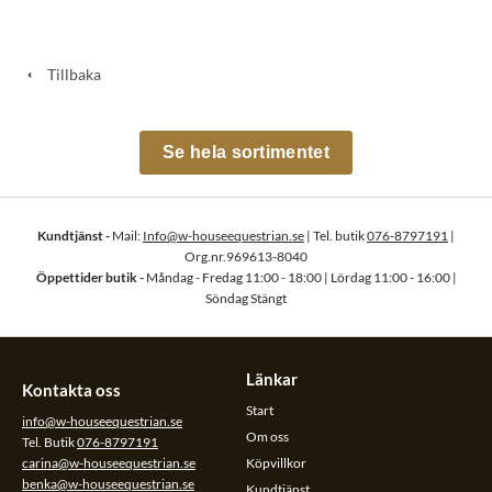
Tillbaka
Se hela sortimentet
Kundtjänst -
Mail:
Info@w-houseequestrian.se
| Tel. butik
076-8797191
|
Org.nr.969613-8040
Öppettider butik -
Måndag - Fredag 11:00 - 18:00 | Lördag 11:00 - 16:00 |
Söndag Stängt
Länkar
Kontakta oss
Start
info@w-houseequestrian.se
Om oss
Tel. Butik
076-8797191
carina@w-houseequestrian.se
Köpvillkor
benka@w-houseequestrian.se
Kundtjänst