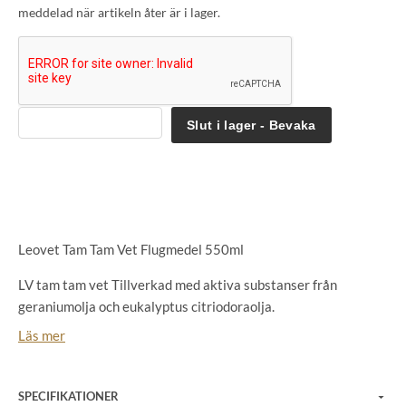
meddelad när artikeln åter är i lager.
Slut i lager - Bevaka
Leovet Tam Tam Vet Flugmedel 550ml
LV tam tam vet Tillverkad med aktiva substanser från
geraniumolja och eukalyptus citriodoraolja.
Läs mer
Homogenisering ökar varaktigheten av den insektsavvisande
effekten, vilket gör att den varar upp till fyra gånger längre.
Ingen alkohol eller konserveringsmedel.
SPECIFIKATIONER