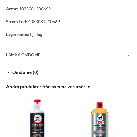
Använd biocider på ett säkert sätt. Läs alltid etiketten och
produktinformationen före användning.
Artnr:
4033081200669
Streckkod:
4033081200669
Lagerstatus:
Ej i lager
LÄMNA OMDÖME
Omdöme (0)
Andra produkter från samma varumärke