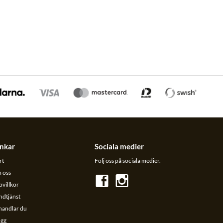
nkar
Sociala medier
rt
Följ oss på sociala medier.
 oss
villkor
ndtjänst
handlar du
ogg