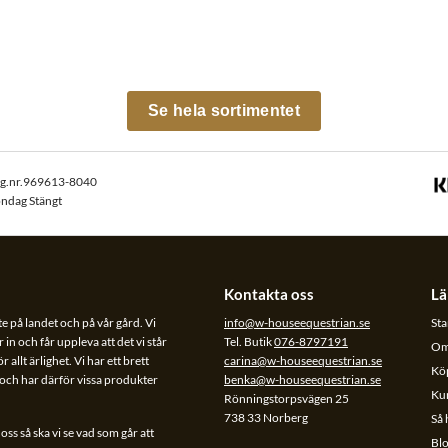
Se hela sortimentet
rg.nr.969613-8040
öndag Stängt
Kontakta oss
Lä
te på landet och på vår gård. Vi
info@w-houseequestrian.se
Sta
 in och får uppleva att det vi står
Tel. Butik
076-8797191
Om
allt ärlighet. Vi har ett brett
carina@w-houseequestrian.se
Köp
l och har därför vissa produkter
benka@w-houseequestrian.se
Ku
Rönningstorpsvägen 25
738 33 Norberg
Så 
ss så ska vi se vad som går att
Bl