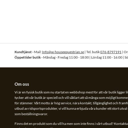
Kundtjänst -
Mail:
Info@w-houseequestrian.se
| Tel. butik
076-8797191
| O
Öppettider butik -
Måndag - Fredag 11:00 - 18:00 | Lördag 11:00 - 16:00 | S
Om oss
Vi är en fysisk butik som nu startat en webbshop mest för att vår butik ligger li
tycker att vår butik är speciell och vill såklart att så många som möjligt kommer
för stämmer. Vårt motto är hög service, nära kontakt, tillgänglighet och framför 
utbud av ridsportsprodukter, vi vill kunna erbjuda våra kunder ett stort utva
som beställningsvaror.
Finns det en produkt som du vill ha men som inte finns i vårt utbud? Kontakta o