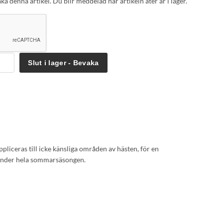
a denna artikel. Du blir meddelad när artikeln åter är i lager.
Slut i lager - Bevaka
liceras till icke känsliga områden av hästen, för en
 under hela sommarsäsongen.