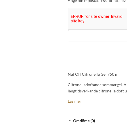
Ange din e-postadress för att bevak
Naf Off Citronella Gel 750 ml
Citronelladoftande sommargel. App
långtidsverkande citronella doft
Läs mer
Tävlingskarens
SWE: 0h Karens FEI: 0h
Omdöme (0)