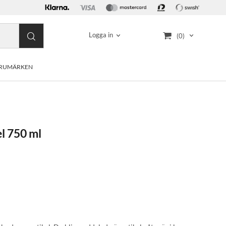
Logga in
(0)
RUMÄRKEN
el 750 ml