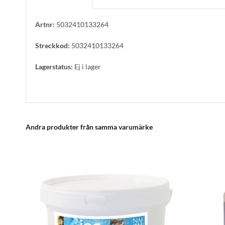
Artnr:
5032410133264
Streckkod:
5032410133264
Lagerstatus:
Ej i lager
Andra produkter från samma varumärke