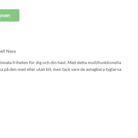
gnen
ell Navy
imata friheten för dig och din häst. Med detta multifunktionella
åka på den med eller utan bit, men tack vare de avtagbara tyglarna
da grimman för markarbete och naturlig ridning. Den solida
 snöre med glittertråd vävd genom den.
m passar din häst bäst?
olid sladd
som träns