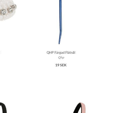
t
QHP Färgad Flätnål
Qhp
19 SEK