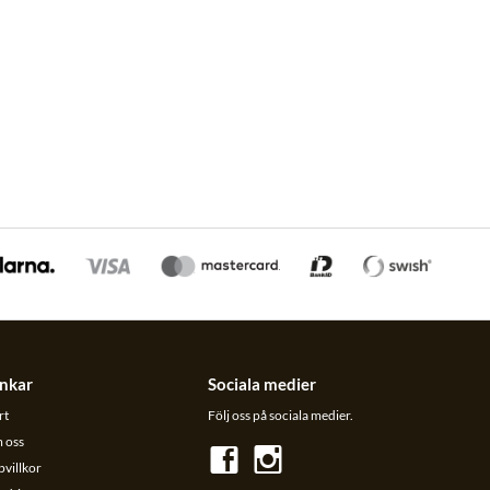
nkar
Sociala medier
rt
Följ oss på sociala medier.
 oss
villkor