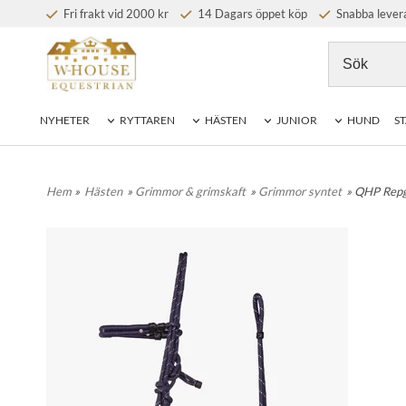
Fri frakt vid 2000 kr
14 Dagars öppet köp
Snabba lever
NYHETER
RYTTAREN
HÄSTEN
JUNIOR
HUND
ST
Hem
»
Hästen
»
Grimmor & grimskaft
»
Grimmor syntet
» QHP Repg