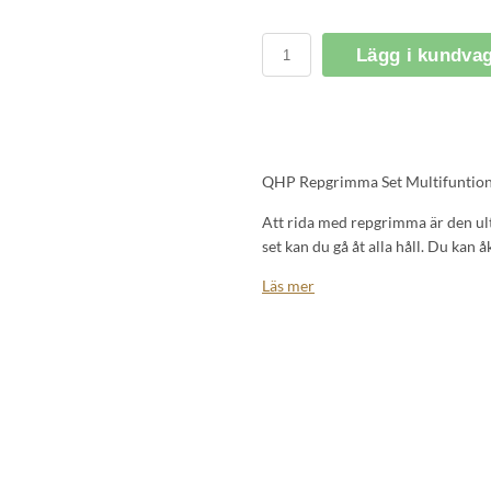
Lägg i kundva
QHP Repgrimma Set Multifuntion
Att rida med repgrimma är den ult
set kan du gå åt alla håll. Du kan 
och pannbandet kan du även använ
Läs mer
repgrimman är gjord av ett tjockt
Är du nyfiken på vilken storlek so
Kolla in storlekstabellen.
Specifikationer
Material: polypropen, läder
Hårdvara: järn, zink
Multifunktionellt repgrimsset av s
Kan användas som grimma såväl 