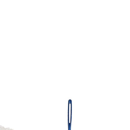
 byta knut
en för att fästa lite
ed halkskydd
g förbipasserande för att förhindra att hästen kliver in i för långa
rimman
d
nder är den inte lämplig för att binda upp en häst utan uppsikt,
ätta ut den på bete
a grimman i en tvättpåse. Använd helst inte sköljmedel och