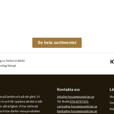
Se hela sortimentet
rg.nr.969613-8040
öndag Stängt
Kontakta oss
Lä
te på landet och på vår gård. Vi
info@w-houseequestrian.se
Sta
 in och får uppleva att det vi står
Tel. Butik
076-8797191
Om
allt ärlighet. Vi har ett brett
carina@w-houseequestrian.se
Köp
l och har därför vissa produkter
benka@w-houseequestrian.se