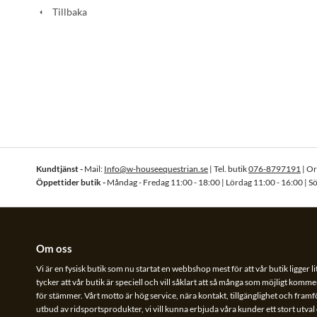
Tillbaka
Kundtjänst -
Mail:
Info@w-houseequestrian.se
| Tel. butik
076-8797191
| O
Öppettider butik -
Måndag - Fredag 11:00 - 18:00 | Lördag 11:00 - 16:00 | S
Om oss
Vi är en fysisk butik som nu startat en webbshop mest för att vår butik ligger li
tycker att vår butik är speciell och vill såklart att så många som möjligt kommer
för stämmer. Vårt motto är hög service, nära kontakt, tillgänglighet och framför 
utbud av ridsportsprodukter, vi vill kunna erbjuda våra kunder ett stort utva