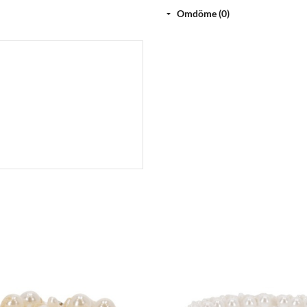
Justerbart huvudstycke genom att
Omdöme (0)
Utrustad med ringar och läderspänn
Utrustad med avtagbara tyglar m
I slutet av tyglarna sitter en rörli
tyglar
Utrustad med två ringar på nosg
Utrustad med avtagbart pannban
Eftersom en repgrimma inte går sö
för att transportera hästen eller s
Maskintvättbar i 30 grader. Tvätt
torktumla inte